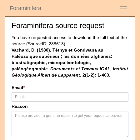
Foraminifera
Toggle
navigati
Foraminifera source request
You have requested access to download the full text of the
source (SourceID: 288613):
Vachard, D. (1980). Téthys et Gondwana au
Paléozoïque supérieur ; les données afghanes:
biostratigraphie, micropaléontologie,
paléogéographie.
Documents et Travaux IGAL, Institut
Géologique Albert de Lapparent.
2(1-2): 1-463.
Email
*
Reason