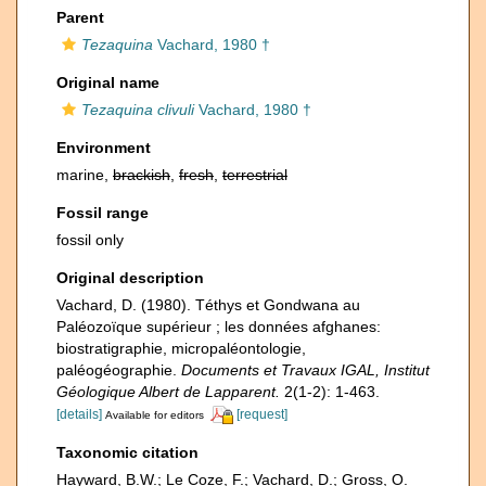
Parent
Tezaquina
Vachard, 1980 †
Original name
Tezaquina clivuli
Vachard, 1980 †
Environment
marine,
brackish
,
fresh
,
terrestrial
Fossil range
fossil only
Original description
Vachard, D. (1980). Téthys et Gondwana au
Paléozoïque supérieur ; les données afghanes:
biostratigraphie, micropaléontologie,
paléogéographie.
Documents et Travaux IGAL, Institut
Géologique Albert de Lapparent.
2(1-2): 1-463.
[details]
[request]
Available for editors
Taxonomic citation
Hayward, B.W.; Le Coze, F.; Vachard, D.; Gross, O.