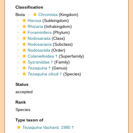
Classification
Biota
Chromista
(Kingdom)
Harosa
(Subkingdom)
Rhizaria
(Infrakingdom)
Foraminifera
(Phylum)
Nodosariata
(Class)
Nodosariana
(Subclass)
Nodosariida
(Order)
Colanielloidea †
(Superfamily)
Syzraniidae †
(Family)
Tezaquina
†
(Genus)
Tezaquina clivuli
†
(Species)
Status
accepted
Rank
Species
Type taxon of
Tezaquina
Vachard, 1980 †