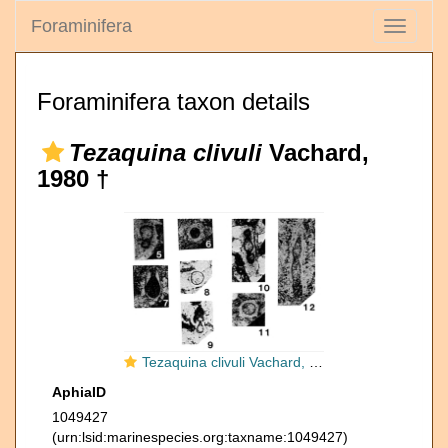
Foraminifera
Toggle
navigati
Foraminifera taxon details
Tezaquina clivuli
Vachard,
1980 †
Tezaquina clivuli Vachard, 1980
AphiaID
1049427
(urn:lsid:marinespecies.org:taxname:1049427)