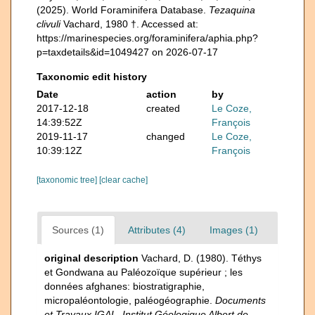
(2025). World Foraminifera Database.
Tezaquina
clivuli
Vachard, 1980 †. Accessed at:
https://marinespecies.org/foraminifera/aphia.php?
p=taxdetails&id=1049427 on 2026-07-17
Taxonomic edit history
Date
action
by
2017-12-18
created
Le Coze,
14:39:52Z
François
2019-11-17
changed
Le Coze,
10:39:12Z
François
[taxonomic tree]
[clear cache]
Sources (1)
Attributes (4)
Images (1)
original description
Vachard, D. (1980). Téthys
et Gondwana au Paléozoïque supérieur ; les
données afghanes: biostratigraphie,
micropaléontologie, paléogéographie.
Documents
et Travaux IGAL, Institut Géologique Albert de