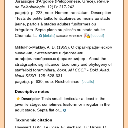
Jurassique d'Argolide (Péloponnèse, Grèce).
Revue
de Paléobiologie.
12(1): 217-242.
page(s): p. 223; note:
Nomen translatum. Description:
"Tests de petite taille, lenticulaires au moins au stade
jeune, parfois à stades adultes fusiformes ou
irréguliers. Septa plans ou plissés au stade adulte.
Chomata f...
[details]
[request]
Available for editors
Miklukho-Maklay, A. D. (1959). О стратиграфическом
значении, систематике и филогении
штаффеллообразных фораминифер - About the
stratigraphic significance, taxonomy and phylogeny of
staffelloid foraminifera.
докл. АН СССР - Dokl. Akad.
Nauk SSSR.
125: 628-631.
page(s): p. 630; note: Reichelininae.
[details]
Descriptive notes
Tests small, lenticular at least in the
Description
juvenile stage, sometimes fusiform or irregular in the
adult stage. Septa flat or...
Taxonomic citation
Hayward, B.W.; Le Coze, F.; Vachard, D.; Gross, O.