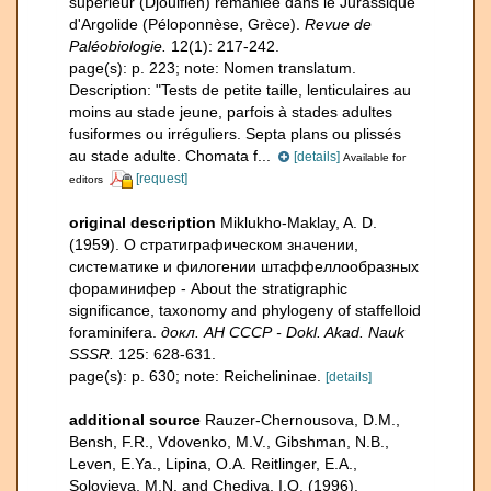
supérieur (Djoulfien) remaniée dans le Jurassique
d'Argolide (Péloponnèse, Grèce).
Revue de
Paléobiologie.
12(1): 217-242.
page(s): p. 223; note:
Nomen translatum.
Description: "Tests de petite taille, lenticulaires au
moins au stade jeune, parfois à stades adultes
fusiformes ou irréguliers. Septa plans ou plissés
au stade adulte. Chomata f...
[details]
Available for
[request]
editors
original description
Miklukho-Maklay, A. D.
(1959). О стратиграфическом значении,
систематике и филогении штаффеллообразных
фораминифер - About the stratigraphic
significance, taxonomy and phylogeny of staffelloid
foraminifera.
докл. АН СССР - Dokl. Akad. Nauk
SSSR.
125: 628-631.
page(s): p. 630; note: Reichelininae.
[details]
additional source
Rauzer-Chernousova, D.M.,
Bensh, F.R., Vdovenko, M.V., Gibshman, N.B.,
Leven, E.Ya., Lipina, O.A. Reitlinger, E.A.,
Solovieva, M.N. and Chediya, I.O. (1996).