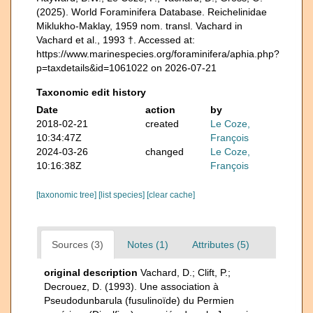
(2025). World Foraminifera Database. Reichelinidae
Miklukho-Maklay, 1959 nom. transl. Vachard in
Vachard et al., 1993 †. Accessed at:
https://www.marinespecies.org/foraminifera/aphia.php?
p=taxdetails&id=1061022 on 2026-07-21
Taxonomic edit history
Date
action
by
2018-02-21
created
Le Coze,
10:34:47Z
François
2024-03-26
changed
Le Coze,
10:16:38Z
François
[taxonomic tree]
[list species]
[clear cache]
Sources (3)
Notes (1)
Attributes (5)
original description
Vachard, D.; Clift, P.;
Decrouez, D. (1993). Une association à
Pseudodunbarula (fusulinoïde) du Permien