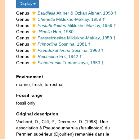
Display
Genus
Baudiella
Altıner & Özkan Altıner, 1998 †
Genus
Chenella
Miklukho-Maklay, 1959 †
Genus
Eostaffelloides
Miklukho-Maklay, 1959 †
Genus
Jilinella
Han, 1980 †
Genus
Parareichelina
Miklukho-Maklay, 1959 †
Genus
Primoriina
Sosnina, 1981 †
Genus
Pseudokahlerina
Sosnina, 1968 †
Genus
Reichelina
Erk, 1942 †
Genus
Sichotenella
Tumanskaya, 1953 †
Environment
marine,
fresh
,
terrestrial
Fossil range
fossil only
Original description
Vachard, D.; Clift, P.; Decrouez, D. (1993). Une
association à Pseudodunbarula (fusulinoïde) du
Permien supérieur (Djoulfien) remaniée dans le