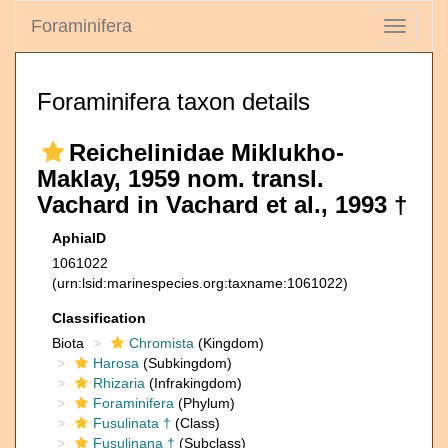
Foraminifera
Toggle
navigati
Foraminifera taxon details
Reichelinidae Miklukho-
Maklay, 1959 nom. transl.
Vachard in Vachard et al., 1993 †
AphiaID
1061022
(urn:lsid:marinespecies.org:taxname:1061022)
Classification
Biota
Chromista
(Kingdom)
Harosa
(Subkingdom)
Rhizaria
(Infrakingdom)
Foraminifera
(Phylum)
Fusulinata †
(Class)
Fusulinana †
(Subclass)