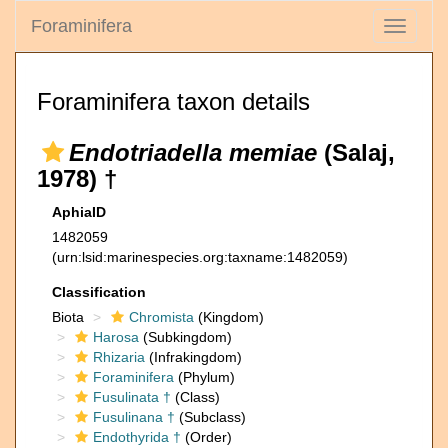
Foraminifera
Toggle
navigati
Foraminifera taxon details
Endotriadella memiae
(Salaj,
1978) †
AphiaID
1482059
(urn:lsid:marinespecies.org:taxname:1482059)
Classification
Biota
Chromista
(Kingdom)
Harosa
(Subkingdom)
Rhizaria
(Infrakingdom)
Foraminifera
(Phylum)
Fusulinata †
(Class)
Fusulinana †
(Subclass)
Endothyrida †
(Order)