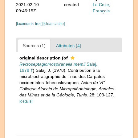
2021-02-10
created
Le Coze,
09:46:15Z
François
[taxonomic tree]
[clear cache]
Sources (1)
Attributes (4)
original description
(of
Rectoseptaglomospiranella memii
Salaj,
1978 †
)
Salaj, J. (1978). Contribution à la
microbiostratigraphie du Trias des Carpates
occidentales Tchécoslovaques.
Actes du VI*
Colloque Africain de Micropaléontologie, Annales
des Mines et de la Géologie, Tunis.
28: 103-127.
[details]