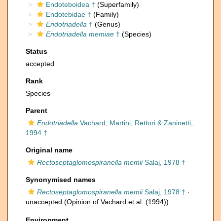
Endoteboidea †
(Superfamily)
Endotebidae †
(Family)
Endotriadella
†
(Genus)
Endotriadella memiae
†
(Species)
Status
accepted
Rank
Species
Parent
Endotriadella
Vachard, Martini, Rettori & Zaninetti,
1994 †
Original name
Rectoseptaglomospiranella memii
Salaj, 1978 †
Synonymised names
Rectoseptaglomospiranella memii
Salaj, 1978 †
·
unaccepted
(Opinion of Vachard et al. (1994))
Environment