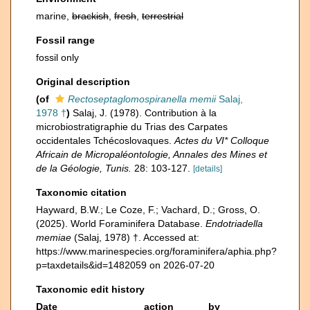
marine,
brackish
,
fresh
,
terrestrial
Fossil range
fossil only
Original description
(of
Rectoseptaglomospiranella memii
Salaj,
1978 †
)
Salaj, J. (1978). Contribution à la
microbiostratigraphie du Trias des Carpates
occidentales Tchécoslovaques.
Actes du VI* Colloque
Africain de Micropaléontologie, Annales des Mines et
de la Géologie, Tunis.
28: 103-127.
[details]
Taxonomic citation
Hayward, B.W.; Le Coze, F.; Vachard, D.; Gross, O.
(2025). World Foraminifera Database.
Endotriadella
memiae
(Salaj, 1978) †. Accessed at:
https://www.marinespecies.org/foraminifera/aphia.php?
p=taxdetails&id=1482059 on 2026-07-20
Taxonomic edit history
Date
action
by