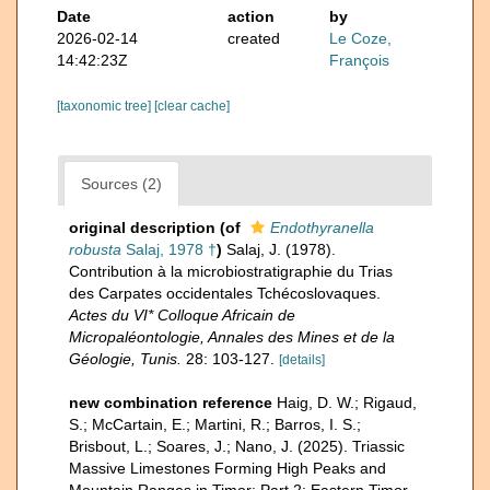
Date
action
by
2026-02-14
created
Le Coze,
14:42:23Z
François
[taxonomic tree]
[clear cache]
Sources (2)
original description
(of
Endothyranella
robusta
Salaj, 1978 †
)
Salaj, J. (1978).
Contribution à la microbiostratigraphie du Trias
des Carpates occidentales Tchécoslovaques.
Actes du VI* Colloque Africain de
Micropaléontologie, Annales des Mines et de la
Géologie, Tunis.
28: 103-127.
[details]
new combination reference
Haig, D. W.; Rigaud,
S.; McCartain, E.; Martini, R.; Barros, I. S.;
Brisbout, L.; Soares, J.; Nano, J. (2025). Triassic
Massive Limestones Forming High Peaks and