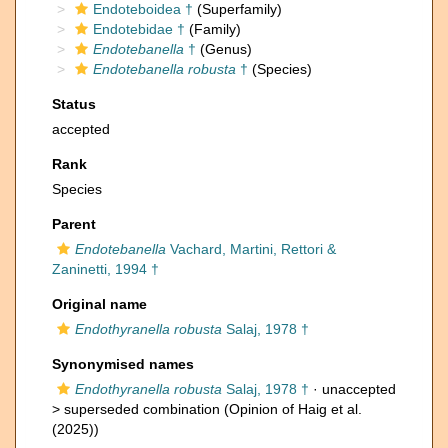
Endoteboidea †
(Superfamily)
Endotebidae †
(Family)
Endotebanella
†
(Genus)
Endotebanella robusta
†
(Species)
Status
accepted
Rank
Species
Parent
Endotebanella
Vachard, Martini, Rettori &
Zaninetti, 1994 †
Original name
Endothyranella robusta
Salaj, 1978 †
Synonymised names
Endothyranella robusta
Salaj, 1978 †
· unaccepted
>
superseded combination
(Opinion of Haig et al.
(2025))