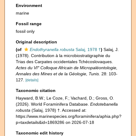
Environment
marine
Fossil range
fossil only
Original description
(of
Endothyranella robusta
Salaj, 1978 †
)
Salaj, J.
(1978). Contribution à la microbiostratigraphie du
Trias des Carpates occidentales Tchécoslovaques.
Actes du VI* Colloque Africain de Micropaléontologie,
Annales des Mines et de la Géologie, Tunis.
28: 103-
127.
[details]
Taxonomic citation
Hayward, B.W.; Le Coze, F.; Vachard, D.; Gross, O.
(2026). World Foraminifera Database.
Endotebanella
robusta
(Salaj, 1978) †. Accessed at:
https://www.marinespecies.org/foraminifera/aphia.php?
p=taxdetails&id=1869286 on 2026-07-18
Taxonomic edit history