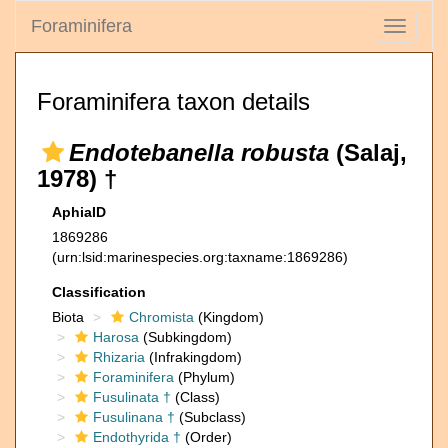
Foraminifera
Toggle
navigati
Foraminifera taxon details
Endotebanella robusta
(Salaj,
1978) †
AphiaID
1869286
(urn:lsid:marinespecies.org:taxname:1869286)
Classification
Biota
Chromista
(Kingdom)
Harosa
(Subkingdom)
Rhizaria
(Infrakingdom)
Foraminifera
(Phylum)
Fusulinata †
(Class)
Fusulinana †
(Subclass)
Endothyrida †
(Order)