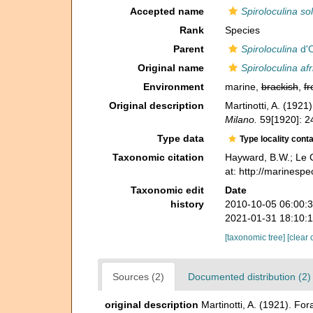
Accepted name
Spiroloculina sol
Rank
Species
Parent
Spiroloculina
d'O
Original name
Spiroloculina af
Environment
marine,
brackish
,
fr
Original description
Martinotti, A. (1921)
Milano.
59[1920]: 2
Type data
Type locality cont
Taxonomic citation
Hayward, B.W.; Le C
at: http://marinesp
Taxonomic edit
Date
history
2010-10-05 06:00:
2021-01-31 18:10:
[taxonomic tree]
[clear 
Sources (2)
Documented distribution (2)
original description
Martinotti, A. (1921). Fora