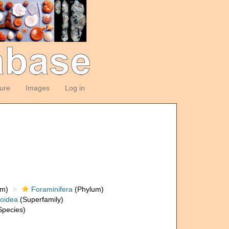
ture
Images
Log in
om)
Foraminifera
(Phylum)
loidea
(Superfamily)
pecies)