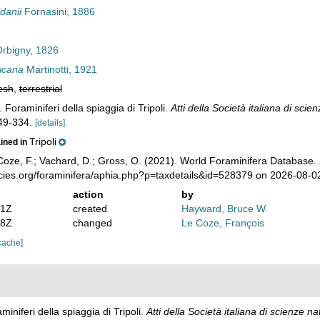
danii
Fornasini, 1886
rbigny, 1826
ricana
Martinotti, 1921
esh
,
terrestrial
. Foraminiferi della spiaggia di Tripoli.
Atti della Società italiana di scie
49-334.
[details]
Tripoli
ained in
oze, F.; Vachard, D.; Gross, O. (2021). World Foraminifera Database.
ecies.org/foraminifera/aphia.php?p=taxdetails&id=528379 on 2026-08-0
action
by
31Z
created
Hayward, Bruce W.
18Z
changed
Le Coze, François
cache]
miniferi della spiaggia di Tripoli.
Atti della Società italiana di scienze na