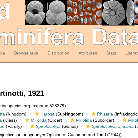
axa
Browse taxa
Distribution
Attributes
Stats
Litera
tinotti, 1921
arinespecies.org:taxname:528379)
sta
(Kingdom)
Harosa
(Subkingdom)
Rhizaria
(Infrakingd
a
(Class)
Miliolida
(Order)
Miliolina
(Suborder)
Milio
dae
(Family)
Spiroloculina
(Genus)
Spiroloculina africana
(S
jective junior synonym Opinion of Cushman and Todd (1944))