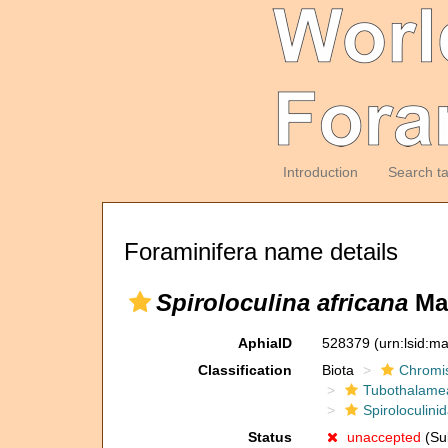
Introduction
Search t
Foraminifera name details
Spiroloculina africana
Mar
AphiaID
528379
(urn:lsid:m
Classification
Biota
Chromi
Tubothalame
Spiroloculini
Status
unaccepted
(Sub