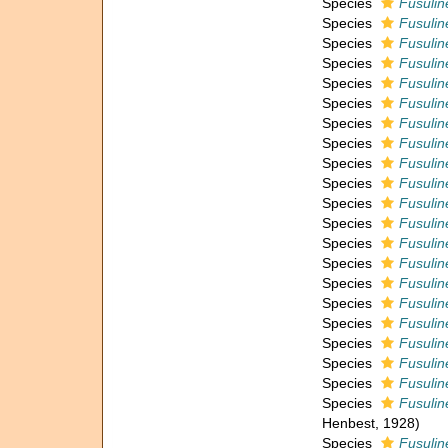
Species
Fusulin
Species
Fusuline
Species
Fusulin
Species
Fusulin
Species
Fusuline
Species
Fusuline
Species
Fusuline
Species
Fusuline
Species
Fusuline
Species
Fusuline
Species
Fusulin
Species
Fusulin
Species
Fusulin
Species
Fusulin
Species
Fusulin
Species
Fusulin
Species
Fusulin
Species
Fusulin
Species
Fusuli
Species
Fusulin
Species
Fusulin
Henbest, 1928)
Species
Fusulin