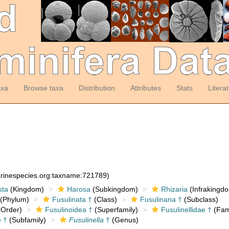
axa
Browse taxa
Distribution
Attributes
Stats
Litera
arinespecies.org:taxname:721789)
sta
(Kingdom)
Harosa
(Subkingdom)
Rhizaria
(Infrakingd
(Phylum)
Fusulinata †
(Class)
Fusulinana †
(Subclass)
Order)
Fusulinoidea †
(Superfamily)
Fusulinellidae †
(Fam
e †
(Subfamily)
Fusulinella
†
(Genus)