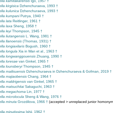
ella kamitakarensis
Igo, 1957 †
lla kirgisica
Dzhenchuraeva, 1993 †
ella kulunica
Dzhenchuraeva, 1993 †
ella kumpani
Putrya, 1940 †
lla lata
Reitlinger, 1961 †
lla laxa
Sheng, 1958 †
lla leyi
Thompson, 1945 †
lla liutangensis
L. Wang, 1981 †
lla llanoensis
(Thomas, 1931) †
lla longiaxilaris
Bogush, 1960 †
ella longula
Xia in Wan et al., 1963 †
ella longwanggouensis
Zhuang, 1990 †
ella loresae
van Ginkel, 1965 †
ella lounsberyi
Thompson, 1945 †
ella mailisuensis
Dzhenchuraeva in Dzhenchuraeva & Gofman, 2019 †
ella majiaobensis
Chang, 1964 †
ella maldrigensis
van Ginkel, 1965 †
ella matsuchitai
Sakaguchi, 1963 †
nella megachoma
Lin, 1977 †
ella microlocula
Sheng & Wang, 1976 †
ella minuta
Grozdilova, 1966 †
(
accepted
>
unreplaced junior homony
ella minutissima
Ishii, 1962 †