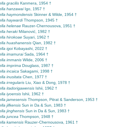
lla gracilis
Kanmera, 1954 †
ella hanzawai
Igo, 1957 †
ella haymondensis
Skinner & Wilde, 1954 †
ella haywardi
Thompson, 1945 †
ella helenae
Rauzer-Chernousova, 1951 †
lla heraki
Milanović, 1982 †
ella hirokoae
Suyari, 1962 †
ella huashanensis
Qian, 1982 †
lla igoi
Kobayashi, 2022 †
ella imamurai
Sada, 1964 †
ella immanis
Wilde, 2006 †
ella imprima
Douglass, 1987 †
lla incaica
Sakagami, 1998 †
lla inusitata
Chen, 1977 †
lla irregularis
Liu, Xiao & Dong, 1978 †
ella itadorigawensis
Ishii, 1962 †
lla iyoensis
Ishii, 1962 †
ella jamesensis
Thompson, Pitrat & Sanderson, 1953 †
lla jifkensis
Sun in Da & Sun, 1983 †
lla jinghensis
Sun in Da & Sun, 1983 †
ella juncea
Thompson, 1948 †
ella kamensis
Rauzer-Chernousova, 1961 †