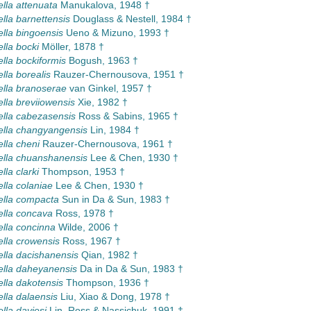
ella attenuata
Manukalova, 1948 †
ella barnettensis
Douglass & Nestell, 1984 †
ella bingoensis
Ueno & Mizuno, 1993 †
ella bocki
Möller, 1878 †
ella bockiformis
Bogush, 1963 †
lla borealis
Rauzer-Chernousova, 1951 †
ella branoserae
van Ginkel, 1957 †
ella breviiowensis
Xie, 1982 †
ella cabezasensis
Ross & Sabins, 1965 †
ella changyangensis
Lin, 1984 †
ella cheni
Rauzer-Chernousova, 1961 †
ella chuanshanensis
Lee & Chen, 1930 †
lla clarki
Thompson, 1953 †
ella colaniae
Lee & Chen, 1930 †
ella compacta
Sun in Da & Sun, 1983 †
ella concava
Ross, 1978 †
ella concinna
Wilde, 2006 †
ella crowensis
Ross, 1967 †
ella dacishanensis
Qian, 1982 †
ella daheyanensis
Da in Da & Sun, 1983 †
ella dakotensis
Thompson, 1936 †
ella dalaensis
Liu, Xiao & Dong, 1978 †
lla daviesi
Lin, Ross & Nassichuk, 1991 †