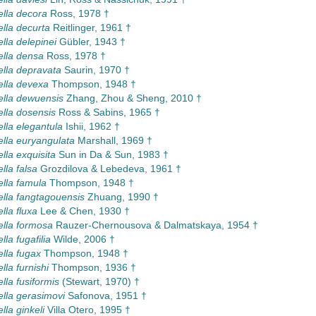
ella decora
Ross, 1978 †
ella decurta
Reitlinger, 1961 †
lla delepinei
Gübler, 1943 †
ella densa
Ross, 1978 †
ella depravata
Saurin, 1970 †
ella devexa
Thompson, 1948 †
ella dewuensis
Zhang, Zhou & Sheng, 2010 †
ella dosensis
Ross & Sabins, 1965 †
ella elegantula
Ishii, 1962 †
ella euryangulata
Marshall, 1969 †
lla exquisita
Sun in Da & Sun, 1983 †
lla falsa
Grozdilova & Lebedeva, 1961 †
ella famula
Thompson, 1948 †
ella fangtagouensis
Zhuang, 1990 †
lla fluxa
Lee & Chen, 1930 †
ella formosa
Rauzer-Chernousova & Dalmatskaya, 1954 †
lla fugafilia
Wilde, 2006 †
ella fugax
Thompson, 1948 †
lla furnishi
Thompson, 1936 †
lla fusiformis
(Stewart, 1970) †
ella gerasimovi
Safonova, 1951 †
lla ginkeli
Villa Otero, 1995 †