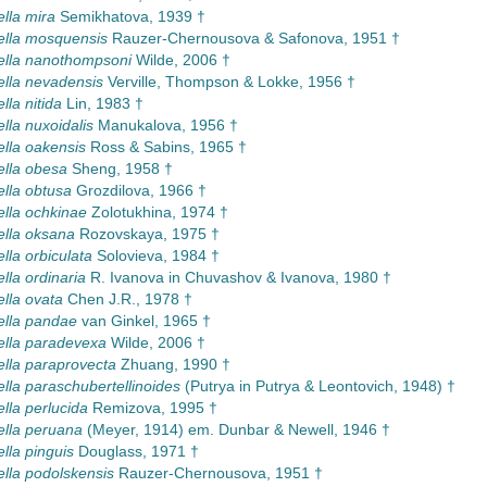
ella mira
Semikhatova, 1939 †
ella mosquensis
Rauzer-Chernousova & Safonova, 1951 †
ella nanothompsoni
Wilde, 2006 †
ella nevadensis
Verville, Thompson & Lokke, 1956 †
lla nitida
Lin, 1983 †
lla nuxoidalis
Manukalova, 1956 †
ella oakensis
Ross & Sabins, 1965 †
ella obesa
Sheng, 1958 †
ella obtusa
Grozdilova, 1966 †
ella ochkinae
Zolotukhina, 1974 †
ella oksana
Rozovskaya, 1975 †
lla orbiculata
Solovieva, 1984 †
lla ordinaria
R. Ivanova in Chuvashov & Ivanova, 1980 †
ella ovata
Chen J.R., 1978 †
ella pandae
van Ginkel, 1965 †
ella paradevexa
Wilde, 2006 †
ella paraprovecta
Zhuang, 1990 †
ella paraschubertellinoides
(Putrya in Putrya & Leontovich, 1948) †
ella perlucida
Remizova, 1995 †
ella peruana
(Meyer, 1914) em. Dunbar & Newell, 1946 †
lla pinguis
Douglass, 1971 †
ella podolskensis
Rauzer-Chernousova, 1951 †