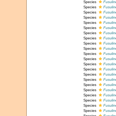
Species
Fusuline
Species
Fusuline
Species
Fusulin
Species
Fusuline
Species
Fusuline
Species
Fusulin
Species
Fusulin
Species
Fusulin
Species
Fusulin
Species
Fusulin
Species
Fusulin
Species
Fusulin
Species
Fusulin
Species
Fusuline
Species
Fusulin
Species
Fusuline
Species
Fusuline
Species
Fusulin
Species
Fusulin
Species
Fusulin
Species
Fusulin
Species
Fusulin
Species
Fusulin