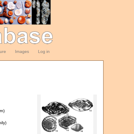
ture
Images
Log in
om)
ily)