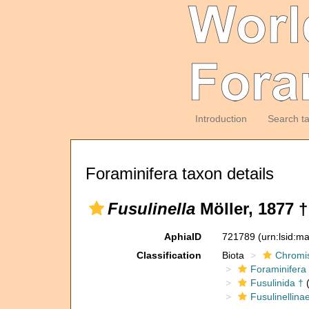
Introduction
Search t
Foraminifera taxon details
Fusulinella
Möller, 1877 †
AphiaID
721789
(urn:lsid:m
Classification
Biota
Chromi
Foraminifera
Fusulinida †
(
Fusulinellina