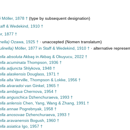
i
Möller, 1878 †
(type by subsequent designation)
Staff & Wedekind, 1910 †
r, 1877 †
nella)
Ozawa, 1925 †
·
unaccepted
(Nomen translatum)
linella)
Möller, 1877 in Staff & Wedekind, 1910 †
·
alternative represen
ella absoluta
Akbaş in Akbaş & Okuyucu, 2022 †
ella acuminata
Thompson, 1936 †
ella adjuncta
Shlykova, 1948 †
ella alaskensis
Douglass, 1971 †
lla alta
Verville, Thompson & Lokke, 1956 †
ella alvaradoi
van Ginkel, 1965 †
ella ambigua
Chernova, 1954 †
ella anguschica
Dzhenchuraeva, 1993 †
ella anlensis
Chen, Yang, Wang & Zhang, 1991 †
ella annae
Pogrebnyak, 1958 †
ella anosovae
Dzhenchuraeva, 1993 †
ella aravanensis
Bogush, 1960 †
lla asiatica
Igo, 1957 †