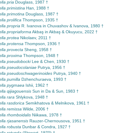
lla pria
Douglass, 1987 †
lla primistina
Han, 1988 †
ella primotina
Douglass, 1987 †
lla prolifica
Thompson, 1935 †
lla propria
R. Ivanova in Chuvashov & Ivanova, 1980 †
ella propriaforma
Akbaş in Akbaş & Okuyucu, 2022 †
ella protea
Nikolaev, 2011 †
ella protensa
Thompson, 1936 †
ella provecta
Sheng, 1958 †
ella proxima
Thompson, 1948 †
ella pseudobocki
Lee & Chen, 1930 †
ella pseudocolaniae
Putrya, 1956 †
ella pseudoschwagerinoides
Putrya, 1940 †
lla pumilla
Dzhenchuraeva, 1993 †
ella pygmaea
Ishii, 1962 †
lla qijiagouensis
Sun in Da & Sun, 1983 †
lla rara
Shlykova, 1948 †
ella rasdorica
Semikhatova & Melnikova, 1961 †
ella remissa
Wilde, 2006 †
ella rhomboidalis
Niikawa, 1978 †
ella rjasanensis
Rauzer-Chernousova, 1951 †
ella robusta
Dunbar & Condra, 1927 †
ella rotunda
(Stewart, 1970) †