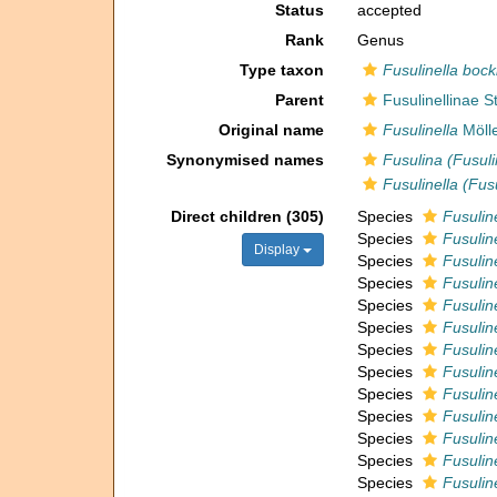
Status
accepted
Rank
Genus
Type taxon
Fusulinella bock
Parent
Fusulinellinae 
Original name
Fusulinella
Mölle
Synonymised names
Fusulina (Fusuli
Fusulinella (Fusu
Direct children (305)
Species
Fusulin
Species
Fusulin
Display
Species
Fusulin
Species
Fusulin
Species
Fusuline
Species
Fusulin
Species
Fusulin
Species
Fusulin
Species
Fusulin
Species
Fusulin
Species
Fusulin
Species
Fusulin
Species
Fusuline