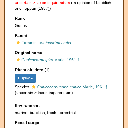
uncertain >
taxon inquirendum
(In opinion of Loeblich
and Tappan (1987))
Rank
Genus
Parent
Foraminifera
incertae sedis
Original name
Conicocornuspira
Marie, 1961 †
Direct children (1)
Display
Species
Conicocornuspira conica
Marie, 1961 †
(
uncertain
>
taxon inquirendum
)
Environment
marine,
brackish
,
fresh
,
terrestrial
Fossil range