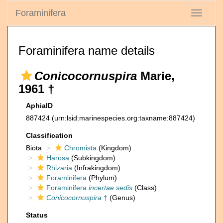
Foraminifera
Toggle
navigati
Foraminifera name details
Conicocornuspira
Marie,
1961 †
AphiaID
887424
(urn:lsid:marinespecies.org:taxname:887424)
Classification
Biota
Chromista
(Kingdom)
Harosa
(Subkingdom)
Rhizaria
(Infrakingdom)
Foraminifera
(Phylum)
Foraminifera
incertae sedis
(Class)
Conicocornuspira
†
(Genus)
Status