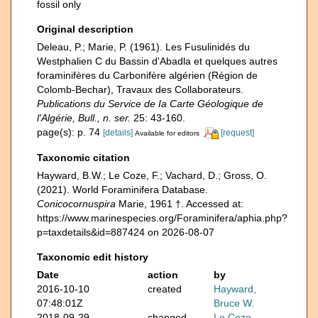
fossil only
Original description
Deleau, P.; Marie, P. (1961). Les Fusulinidés du
Westphalien C du Bassin d'Abadla et quelques autres
foraminifères du Carbonifère algérien (Région de
Colomb-Bechar), Travaux des Collaborateurs.
Publications du Service de Ia Carte Géologique de
l'Algérie, Bull., n. ser.
25: 43-160.
page(s): p. 74
[details]
[request]
Available for editors
Taxonomic citation
Hayward, B.W.; Le Coze, F.; Vachard, D.; Gross, O.
(2021). World Foraminifera Database.
Conicocornuspira
Marie, 1961 †. Accessed at:
https://www.marinespecies.org/Foraminifera/aphia.php?
p=taxdetails&id=887424 on 2026-08-07
Taxonomic edit history
Date
action
by
2016-10-10
created
Hayward,
07:48:01Z
Bruce W.
2018-09-29
changed
Le Coze,