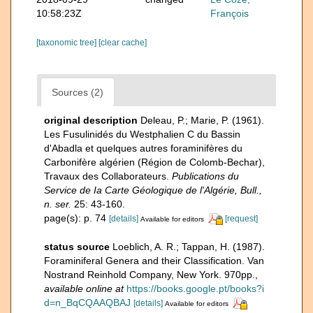
10:58:23Z
François
[taxonomic tree]
[clear cache]
Sources (2)
original description
Deleau, P.; Marie, P. (1961).
Les Fusulinidés du Westphalien C du Bassin
d'Abadla et quelques autres foraminifères du
Carbonifère algérien (Région de Colomb-Bechar),
Travaux des Collaborateurs.
Publications du
Service de Ia Carte Géologique de l'Algérie, Bull.,
n. ser.
25: 43-160.
page(s): p. 74
[details]
[request]
Available for editors
status source
Loeblich, A. R.; Tappan, H. (1987).
Foraminiferal Genera and their Classification. Van
Nostrand Reinhold Company, New York. 970pp.
,
available online at
https://books.google.pt/books?i
d=n_BqCQAAQBAJ
[details]
Available for editors