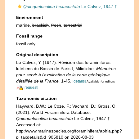
Quinqueloculina hexacostata
Le Calvez, 1947 †
Environment
marine,
brackish
,
fresh
,
terrestrial
Fossil range
fossil only
Original description
Le Calvez, Y. (1947). Révision des foraminifères
lutétiens du Bassin de Paris I, Miliolidae.
Mémoires
pour servir à l'explication de la carte géologique
détaillée de la France.
1-45.
[details]
Available for editors
[request]
Taxonomic citation
Hayward, B.W.; Le Coze, F.; Vachard, D.; Gross, O.
(2021). World Foraminifera Database.
Quinqueloculina hexacostata
Le Calvez, 1947 †.
Accessed at:
http://www.marinespecies.org/foraminifera/aphia.php?
p=taxdetails&id=905810 on 2026-08-03