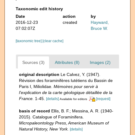
Taxonomic edit history
Date
action
by
2016-12-23
created
Hayward,
07:02:07Z
Bruce W.
[taxonomic tree]
[clear cache]
Sources (3)
Attributes (8)
Images (2)
original description
Le Calvez, Y. (1947).
Révision des foraminifères lutétiens du Bassin de
Paris I, Miliolidae.
Mémoires pour servir à
l'explication de la carte géologique détaillée de la
France.
1-45.
[details]
[request]
Available for editors
basis of record
Ellis, B. F.; Messina, A. R. (1940-
2015). Catalogue of Foraminifera.
Micropaleontology Press, American Museum of
Natural History, New York.
[details]