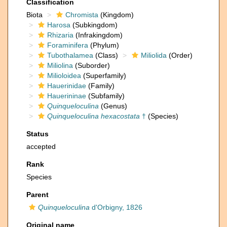
Classification
Biota
Chromista
(Kingdom)
Harosa
(Subkingdom)
Rhizaria
(Infrakingdom)
Foraminifera
(Phylum)
Tubothalamea
(Class)
Miliolida
(Order)
Miliolina
(Suborder)
Milioloidea
(Superfamily)
Hauerinidae
(Family)
Hauerininae
(Subfamily)
Quinqueloculina
(Genus)
Quinqueloculina hexacostata
†
(Species)
Status
accepted
Rank
Species
Parent
Quinqueloculina
d'Orbigny, 1826
Original name