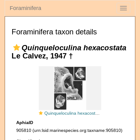
Foraminifera
Toggle
navigati
Foraminifera taxon details
Quinqueloculina hexacostata
Le Calvez, 1947 †
Quinqueloculina hexacostata Le Calvez, 1947
AphiaID
905810
(urn:lsid:marinespecies.org:taxname:905810)