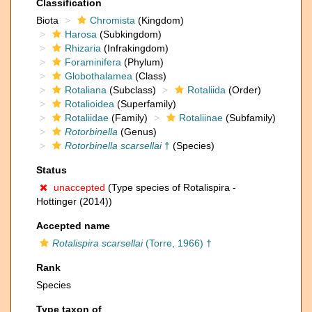
Classification
Biota
Chromista
(Kingdom)
Harosa
(Subkingdom)
Rhizaria
(Infrakingdom)
Foraminifera
(Phylum)
Globothalamea
(Class)
Rotaliana
(Subclass)
Rotaliida
(Order)
Rotalioidea
(Superfamily)
Rotaliidae
(Family)
Rotaliinae
(Subfamily)
Rotorbinella
(Genus)
Rotorbinella scarsellai
†
(Species)
Status
unaccepted
(Type species of Rotalispira -
Hottinger (2014))
Accepted name
Rotalispira scarsellai
(Torre, 1966) †
Rank
Species
Type taxon of