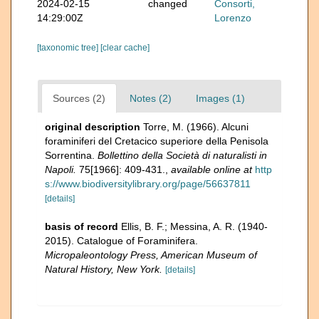
2024-02-15
changed
Consorti,
14:29:00Z
Lorenzo
[taxonomic tree]
[clear cache]
Sources (2)
Notes (2)
Images (1)
original description
Torre, M. (1966). Alcuni
foraminiferi del Cretacico superiore della Penisola
Sorrentina.
Bollettino della Società di naturalisti in
Napoli.
75[1966]: 409-431.
,
available online at
http
s://www.biodiversitylibrary.org/page/56637811
[details]
basis of record
Ellis, B. F.; Messina, A. R. (1940-
2015). Catalogue of Foraminifera.
Micropaleontology Press, American Museum of
Natural History, New York.
[details]