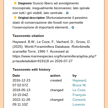
Guscio libero ad avvolgimento
Diagnosis
trocospirale, inegualmente biconvesso; lato spirale
con tutti i giri visibili, lato ventrale...
Sfortunatamente il pessimo
Original description
stato di conservazione dei fossili non permette
l’osservazione di importanti elementi...
Taxonomic citation
Hayward, B.W.; Le Coze, F.; Vachard, D.; Gross, O.
(2025). World Foraminifera Database.
Rotorbinella
scarsellai
Torre, 1966 †. Accessed at:
https://www.marinespecies.org/foraminifera/aphia.php?
p=taxdetails&id=919118 on 2026-07-27
Taxonomic edit history
Date
action
by
2016-12-23
created
Hayward,
07:02:07Z
Bruce W.
2018-05-13
changed
Le Coze,
10:15:04Z
François
2022-11-28
changed
Consorti,
09:11:10Z
Lorenzo