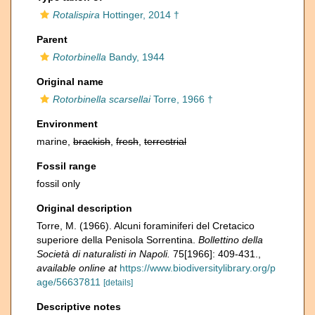
Rotalispira
Hottinger, 2014 †
Parent
Rotorbinella
Bandy, 1944
Original name
Rotorbinella scarsellai
Torre, 1966 †
Environment
marine,
brackish
,
fresh
,
terrestrial
Fossil range
fossil only
Original description
Torre, M. (1966). Alcuni foraminiferi del Cretacico
superiore della Penisola Sorrentina.
Bollettino della
Società di naturalisti in Napoli.
75[1966]: 409-431.
,
available online at
https://www.biodiversitylibrary.org/p
age/56637811
[details]
Descriptive notes