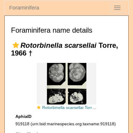
Foraminifera
Toggle
navigati
Foraminifera name details
Rotorbinella scarsellai
Torre,
1966 †
Rotorbinella scarsellai Torre, 1967
AphiaID
919118
(urn:lsid:marinespecies.org:taxname:919118)