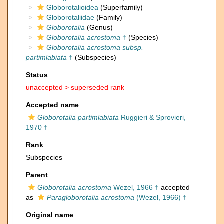
Globorotalioidea
(Superfamily)
Globorotaliidae
(Family)
Globorotalia
(Genus)
Globorotalia acrostoma
†
(Species)
Globorotalia acrostoma subsp.
partimlabiata
†
(Subspecies)
Status
unaccepted >
superseded rank
Accepted name
Globorotalia partimlabiata
Ruggieri & Sprovieri,
1970 †
Rank
Subspecies
Parent
Globorotalia acrostoma
Wezel, 1966 †
accepted
as
Paragloborotalia acrostoma
(Wezel, 1966) †
Original name