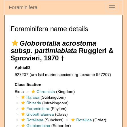
Foraminifera
Toggle
navigati
Foraminifera name details
Globorotalia acrostoma
subsp. partimlabiata
Ruggieri &
Sprovieri, 1970 †
AphiaID
927207
(urn:lsid:marinespecies.org:taxname:927207)
Classification
Biota
Chromista
(Kingdom)
Harosa
(Subkingdom)
Rhizaria
(Infrakingdom)
Foraminifera
(Phylum)
Globothalamea
(Class)
Rotaliana
(Subclass)
Rotaliida
(Order)
Globigerinina
(Suborder)