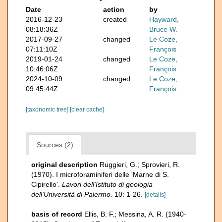
Date
action
by
2016-12-23
created
Hayward,
08:18:36Z
Bruce W.
2017-09-27
changed
Le Coze,
07:11:10Z
François
2019-01-24
changed
Le Coze,
10:46:06Z
François
2024-10-09
changed
Le Coze,
09:45:44Z
François
[taxonomic tree]
[clear cache]
Sources (2)
original description
Ruggieri, G.; Sprovieri, R.
(1970). I microforaminiferi delle 'Marne di S.
Cipirello'.
Lavori dell'Istituto di geologia
dell'Università di Palermo.
10: 1-26.
[details]
basis of record
Ellis, B. F.; Messina, A. R. (1940-