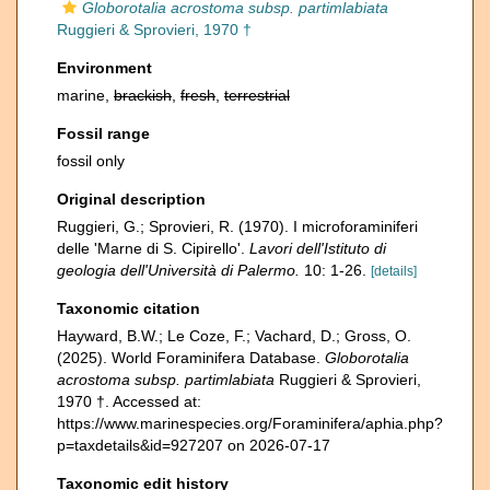
Globorotalia acrostoma subsp. partimlabiata
Ruggieri & Sprovieri, 1970 †
Environment
marine,
brackish
,
fresh
,
terrestrial
Fossil range
fossil only
Original description
Ruggieri, G.; Sprovieri, R. (1970). I microforaminiferi
delle 'Marne di S. Cipirello'.
Lavori dell'Istituto di
geologia dell'Università di Palermo.
10: 1-26.
[details]
Taxonomic citation
Hayward, B.W.; Le Coze, F.; Vachard, D.; Gross, O.
(2025). World Foraminifera Database.
Globorotalia
acrostoma subsp. partimlabiata
Ruggieri & Sprovieri,
1970 †. Accessed at:
https://www.marinespecies.org/Foraminifera/aphia.php?
p=taxdetails&id=927207 on 2026-07-17
Taxonomic edit history