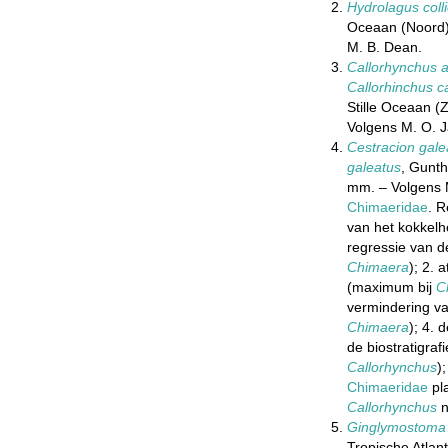
Hydrolagus colli
Oceaan (Noord)
M. B. Dean.
Callorhynchus a
Callorhinchus c
Stille Oceaan (
Volgens M. O. Ja
Cestracion gale
galeatus
, Gunth
mm. – Volgens M
Chimaeridae
. R
van het kokkelho
regressie van de
Chimaera
); 2. 
(maximum bij
C
vermindering va
Chimaera
); 4. 
de biostratigraf
Callorhynchus
)
Chimaeridae
pla
Callorhynchus
n
Ginglymostoma 
Tropische Atlan