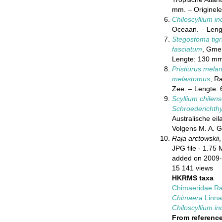
mm. – Originele 
Chiloscyllium i
Oceaan. – Lengt
Stegostoma tig
fasciatum
, Gmel
Lengte: 130 mm.
Pristiurus mel
melastomus
, R
Zee. – Lengte: 
Scyllium chilen
Schroederichthy
Australische ei
Volgens M. A. G
Raja arctowskii
,
JPG file
- 1.75 
added on 2009
15 141 views
HKRMS taxa
Chimaeridae Ra
Chimaera
Linna
Chiloscyllium i
From referenc