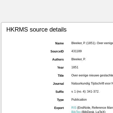
HKRMS source details
Bleeker, P. (1851). Over eeni
Name
431189
SourceID
Bleeker, P.
Authors
1851
Year
Over eenige nieuwe geslachte
Title
Natuurkundig Tijdschrift voor
Journal
v. 1 (no. 4): 341-372.
Suffix
Publication
Type
RIS
(EndNote, Reference Mana
Export
BibTex
(BibDesk, LaTeX)