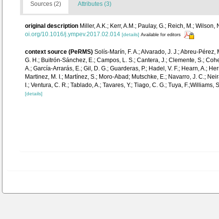
Sources (2)
Attributes (3)
original description
Miller, A.K.; Kerr, A.M.; Paulay, G.; Reich, M.; Wils
oi.org/10.1016/j.ympev.2017.02.014
[details]
Available for editors
context source (PeRMS)
Solís-Marín, F. A.; Alvarado, J. J.; Abreu-Pérez,
G. H.; Buitrón-Sánchez, E.; Campos, L. S.; Cantera, J.; Clemente, S.; Cohen-
A.; García-Arrarás, E.; Gil, D. G.; Guarderas, P.; Hadel, V. F.; Hearn, A.;
Martinez, M. I.; Martínez, S.; Moro-Abad; Mutschke, E.; Navarro, J. C.; Neira
I.; Ventura, C. R.; Tablado, A.; Tavares, Y.; Tiago, C. G.; Tuya, F.;Williams,
[details]