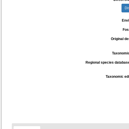
Di
Env
Fos
Original de
Taxonomic
Regional species database
Taxonomic edi