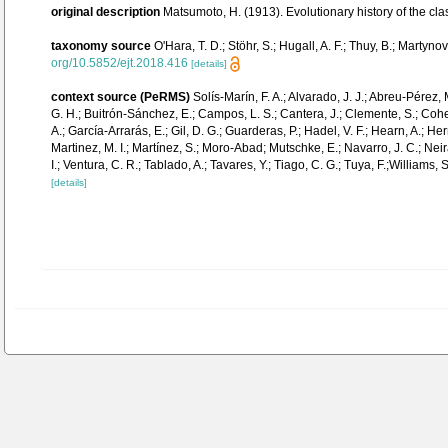
original description
Matsumoto, H. (1913). Evolutionary history of the cla
taxonomy source
O'Hara, T. D.; Stöhr, S.; Hugall, A. F.; Thuy, B.; Mart
org/10.5852/ejt.2018.416
[details]
context source (PeRMS)
Solís-Marín, F. A.; Alvarado, J. J.; Abreu-Pérez,
G. H.; Buitrón-Sánchez, E.; Campos, L. S.; Cantera, J.; Clemente, S.; Cohen-
A.; García-Arrarás, E.; Gil, D. G.; Guarderas, P.; Hadel, V. F.; Hearn, A.;
Martinez, M. I.; Martínez, S.; Moro-Abad; Mutschke, E.; Navarro, J. C.; Neira
I.; Ventura, C. R.; Tablado, A.; Tavares, Y.; Tiago, C. G.; Tuya, F.;Williams,
[details]