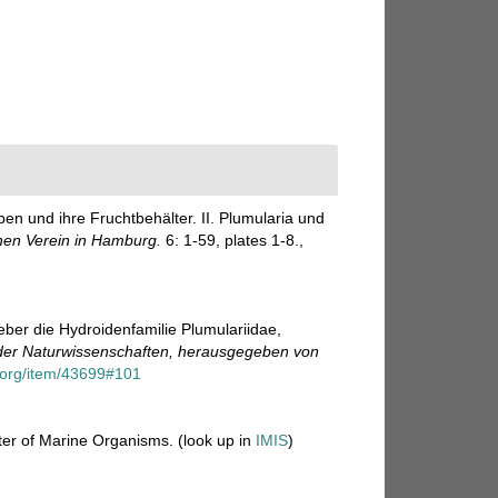
en und ihre Fruchtbehälter. II. Plumularia und
hen Verein in Hamburg.
6: 1-59, plates 1-8.
,
eber die Hydroidenfamilie Plumulariidae,
er Naturwissenschaften, herausgegeben von
ry.org/item/43699#101
ster of Marine Organisms.
(look up in
IMIS
)