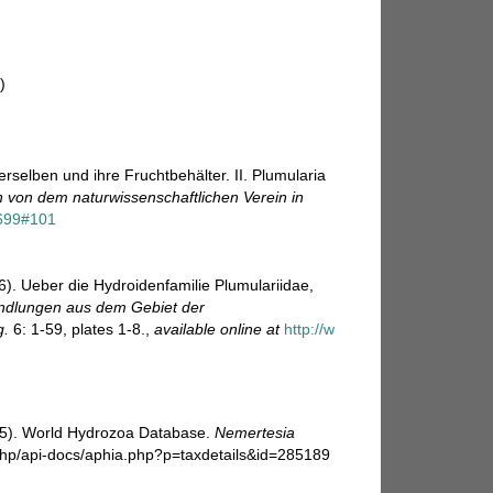
)
rselben und ihre Fruchtbehälter. II. Plumularia
von dem naturwissenschaftlichen Verein in
43699#101
). Ueber die Hydroidenfamilie Plumulariidae,
ndlungen aus dem Gebiet der
g.
6: 1-59, plates 1-8.
,
available online at
http://w
025). World Hydrozoa Database.
Nemertesia
.php/api-docs/aphia.php?p=taxdetails&id=285189