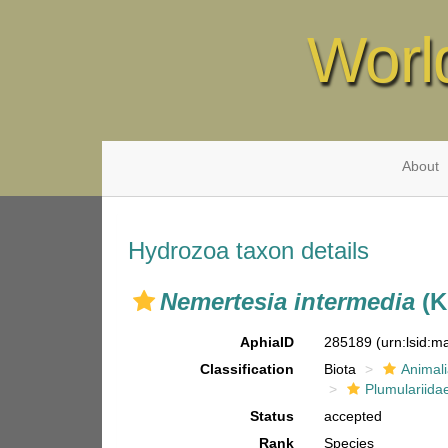
Worl
About
Hydrozoa taxon details
Nemertesia intermedia
(K
AphiaID
285189
(urn:lsid:
Classification
Biota
Animal
Plumulariida
Status
accepted
Rank
Species