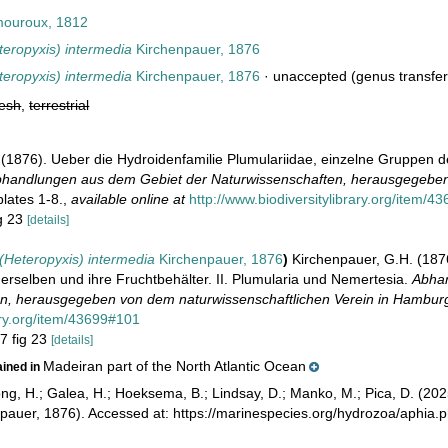
ouroux, 1812
eropyxis) intermedia
Kirchenpauer, 1876
eropyxis) intermedia
Kirchenpauer, 1876
·
unaccepted
(genus transfer
resh
,
terrestrial
(1876). Ueber die Hydroidenfamilie Plumulariidae, einzelne Gruppen de
handlungen aus dem Gebiet der Naturwissenschaften, herausgegeben 
plates 1-8.
,
available online at
http://www.biodiversitylibrary.org/item/
ig 23
[details]
(Heteropyxis) intermedia
Kirchenpauer, 1876
)
Kirchenpauer, G.H. (1876
erselben und ihre Fruchtbehälter. II. Plumularia und Nemertesia.
Abha
n, herausgegeben von dem naturwissenschaftlichen Verein in Hambur
ary.org/item/43699#101
 7 fig 23
[details]
Madeiran part of the North Atlantic Ocean
ained in
ong, H.; Galea, H.; Hoeksema, B.; Lindsay, D.; Manko, M.; Pica, D. (2
pauer, 1876). Accessed at: https://marinespecies.org/hydrozoa/aphia