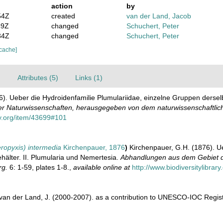
action
by
54Z
created
van der Land, Jacob
49Z
changed
Schuchert, Peter
34Z
changed
Schuchert, Peter
 cache]
)
Attributes (5)
Links (1)
). Ueber die Hydroidenfamilie Plumulariidae, einzelne Gruppen derselb
r Naturwissenschaften, herausgegeben von dem naturwissenschaftlic
ary.org/item/43699#101
ropyxis) intermedia
Kirchenpauer, 1876
)
Kirchenpauer, G.H. (1876). U
hälter. II. Plumularia und Nemertesia.
Abhandlungen aus dem Gebiet d
rg.
6: 1-59, plates 1-8.
,
available online at
http://www.biodiversitylibra
& van der Land, J. (2000-2007). as a contribution to UNESCO-IOC Regi