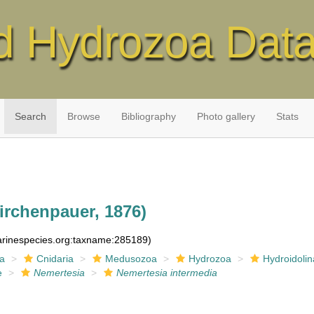
d Hydrozoa Dat
Search
Browse
Bibliography
Photo gallery
Stats
irchenpauer, 1876)
marinespecies.org:taxname:285189)
ia
Cnidaria
Medusozoa
Hydrozoa
Hydroidolin
e
Nemertesia
Nemertesia intermedia