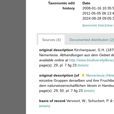
Taxonomic edit
Date
history
2008-01-16 10:35:
2011-05-05 06:13:
2024-08-28 09:05:
[taxonomic tree]
[clear
Sources (4)
Documented distribution (2
original description
Kirchenpauer, G.H. (1876
Nemertesia.
Abhandlungen aus dem Gebiet de
available online at
http://www.biodiversitylibr
page(s): 29, pl. 7 fig 23
[details]
original description
(of
Nemertesia (Hete
einzelne Gruppen derselben und ihre Fruchtbe
dem naturwissenschaftlichen Verein in Hambu
page(s): 29, 50, pl. 7 fig 23
[details]
basis of record
Vervoort, W.; Schuchert, P. 
[details]