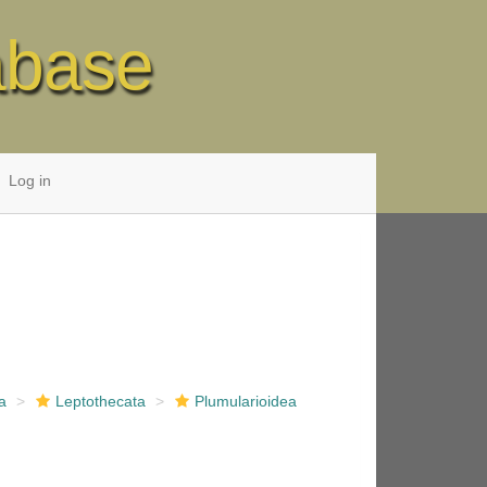
abase
Log in
a
Leptothecata
Plumularioidea