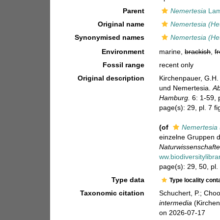
Parent
Nemertesia
Lam
Original name
Nemertesia (Het
Synonymised names
Nemertesia (Het
Environment
marine,
brackish
,
f
Fossil range
recent only
Original description
Kirchenpauer, G.H. 
und Nemertesia.
Ab
Hamburg.
6: 1-59, 
page(s): 29, pl. 7 f
(of
Nemertesia 
einzelne Gruppen d
Naturwissenschafte
ww.biodiversitylibr
page(s): 29, 50, pl.
Type data
Type locality cont
Taxonomic citation
Schuchert, P.; Cho
intermedia
(Kirchen
on 2026-07-17