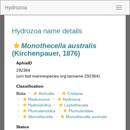
Hydrozoa
Toggl
naviga
Hydrozoa name details
Monothecella australis
(Kirchenpauer, 1876)
AphiaID
292364
(urn:lsid:marinespecies.org:taxname:292364)
Classification
Biota
Animalia
Cnidaria
Medusozoa
Hydrozoa
Hydroidolina
Leptothecata
Plumularioidea
Plumulariidae
Monothecella
Monothecella australis
Status