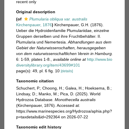
recent only
Original description
(of
Plumularia obliqua var. australis
Kirchenpauer, 1876
)
Kirchenpauer, G.H. (1876).
Ueber die Hydroidenfamilie Plumulariidae, einzelne
Gruppen derselben und ihre Fruchtbehälter. II.
Plumularia und Nemertesia.
Abhandlungen aus dem
Gebiet der Naturwissenschaften, herausgegeben
von dem naturwissenschaftlichen Verein in Hamburg.
6: 1-59, plates 1-8.
,
available online at
http://www.bio
diversitylibrary.org/item/43699#101
page(s): 49, pl. 6 fig. 10
[details]
Taxonomic citation
Schuchert, P.; Choong, H.; Galea, H.; Hoeksema, B.;
Lindsay, D.; Manko, M.; Pica, D. (2025). World
Hydrozoa Database.
Monothecella australis
(Kirchenpauer, 1876). Accessed at:
https://www.marinespecies.org/Hydrozoa/aphia.php?
p=taxdetails&id=292364 on 2026-07-22
Taxonomic edit history