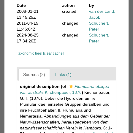
Date
action
by
2008-01-21
created
van der Land,
13:45:25Z
Jacob
2011-04-15
changed
Schuchert,
11:46:04Z
Peter
2024-08-25
changed
Schuchert,
17:34:26Z
Peter
[taxonomic tree]
[clear cache]
Sources (2)
Links (1)
original description
(of
Plumularia obliqua
var. australis
Kirchenpauer, 1876
)
Kirchenpauer,
G.H. (1876). Ueber die Hydroidenfamilie
Plumulariidae, einzelne Gruppen derselben und
ihre Fruchtbehälter. II. Plumularia und
Nemertesia.
Abhandlungen aus dem Gebiet der
Naturwissenschaften, herausgegeben von dem
naturwissenschaftlichen Verein in Hamburg.
6: 1-