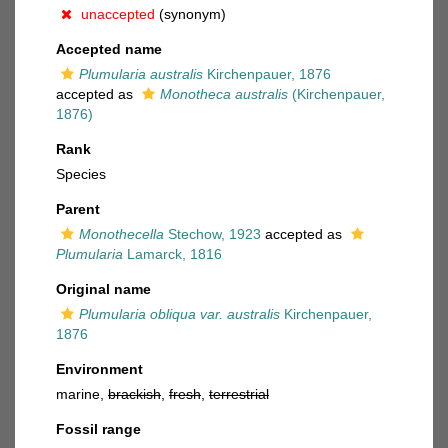
unaccepted
(synonym)
Accepted name
Plumularia australis
Kirchenpauer, 1876
accepted as
Monotheca australis
(Kirchenpauer,
1876)
Rank
Species
Parent
Monothecella
Stechow, 1923
accepted as
Plumularia
Lamarck, 1816
Original name
Plumularia obliqua var. australis
Kirchenpauer,
1876
Environment
marine,
brackish
,
fresh
,
terrestrial
Fossil range