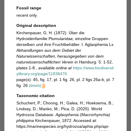
Fossil range
recent only
Original description
Kirchenpauer, G. H. (1872). Über die
Hydroidenfamilie Plumularidae, einzelne Gruppen
derselben und ihre Fruchtbehälter. I. Aglaophenia Lx.
Abhandlungen aus dem Gebiet der
Naturwissenschaften, herausgegeben von dem
naturwissenschaftlichen Verein in Hamburg.
5: 1-52,
plates 1-8.
,
available online at
https://www.biodiversit
ylibrary.org/page/11838476
page(s): 45, fig. 17, pl. 1 fig. 26, pl. 2 figs 26a-b, pl. 7
fig. 26
[details]
Taxonomic citation
Schuchert, P.; Choong, H.; Galea, H.; Hoeksema, B.;
Lindsay, D.; Manko, M.; Pica, D. (2025). World
Hydrozoa Database.
Aglaophenia (Macrorhynchia)
philippina
Kirchenpauer, 1872. Accessed at:
https://marinespecies.org/hydrozoa/aphia.php/api-