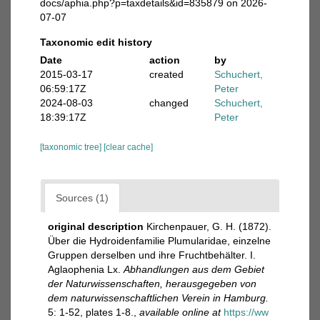
docs/aphia.php?p=taxdetails&id=835879 on 2026-
07-07
Taxonomic edit history
Date
action
by
2015-03-17
created
Schuchert,
06:59:17Z
Peter
2024-08-03
changed
Schuchert,
18:39:17Z
Peter
[taxonomic tree]
[clear cache]
Sources (1)
original description
Kirchenpauer, G. H. (1872).
Über die Hydroidenfamilie Plumularidae, einzelne
Gruppen derselben und ihre Fruchtbehälter. I.
Aglaophenia Lx.
Abhandlungen aus dem Gebiet
der Naturwissenschaften, herausgegeben von
dem naturwissenschaftlichen Verein in Hamburg.
5: 1-52, plates 1-8.
,
available online at
https://ww