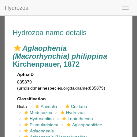
Hydrozoa
Toggl
naviga
Hydrozoa name details
Aglaophenia
(Macrorhynchia) philippina
Kirchenpauer, 1872
AphiaID
835879
(urn:lsid:marinespecies.org:taxname:835879)
Classification
Biota
Animalia
Cnidaria
Medusozoa
Hydrozoa
Hydroidolina
Leptothecata
Plumularioidea
Aglaopheniidae
Aglaophenia