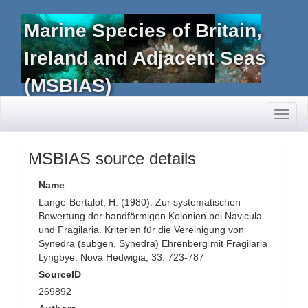
Marine Species of Britain,
Ireland and Adjacent Seas
(MSBIAS)
Toggl
naviga
MSBIAS source details
Name
Lange-Bertalot, H. (1980). Zur systematischen
Bewertung der bandförmigen Kolonien bei Navicula
und Fragilaria. Kriterien für die Vereinigung von
Synedra (subgen. Synedra) Ehrenberg mit Fragilaria
Lyngbye. Nova Hedwigia, 33: 723-787
SourceID
269892