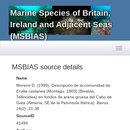
Marine Species of Britain,
Ireland and Adjacent Seas
(MSBIAS)
Toggl
naviga
MSBIAS source details
Name
Moreno D. (1999). Descripción de la comunidad de
Ervilia castanea
(Montagu, 1803) (Bivalvia,
Tellinoidea) en fondos de arena gruesa del Cabo de
Gata (Almería, SE de la Península Ibérica).
Iberus
16(2)
: 21-38
SourceID
41494