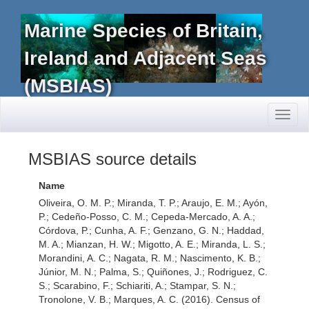
Marine Species of Britain,
Ireland and Adjacent Seas
(MSBIAS)
Toggl
naviga
MSBIAS source details
Name
Oliveira, O. M. P.; Miranda, T. P.; Araujo, E. M.; Ayón,
P.; Cedeño-Posso, C. M.; Cepeda-Mercado, A. A.;
Córdova, P.; Cunha, A. F.; Genzano, G. N.; Haddad,
M. A.; Mianzan, H. W.; Migotto, A. E.; Miranda, L. S.;
Morandini, A. C.; Nagata, R. M.; Nascimento, K. B.;
Júnior, M. N.; Palma, S.; Quiñones, J.; Rodriguez, C.
S.; Scarabino, F.; Schiariti, A.; Stampar, S. N.;
Tronolone, V. B.; Marques, A. C. (2016). Census of