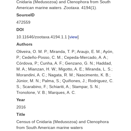
Cnidaria (Medusozoa) and Ctenophora from South
American marine waters.
Zootaxa.
4194(1).
SourceID
472559
DOI
10.11646/zootaxa.4194.1.1 [
view
]
Authors
Oliveira, O. M. P.; Miranda, T. P.; Araujo, E. M.; Ayón,
P.; Cedeño-Posso, C. M.; Cepeda-Mercado, A. A.;
Córdova, P.; Cunha, A. F.; Genzano, G. N.; Haddad,
M. A.; Mianzan, H. W.; Migotto, A. E.; Miranda, L. S.;
Morandini, A. C.; Nagata, R. M.; Nascimento, K. B.;
Júnior, M. N.; Palma, S.; Quiñones, J.; Rodriguez, C.
S.; Scarabino, F.; Schiariti, A.; Stampar, S. N.;
Tronolone, V. B.; Marques, A. C.
Year
2016
Title
Census of Cnidaria (Medusozoa) and Ctenophora
from South American marine waters