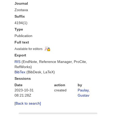
Journal
Zootaxa
Suffix
4194(1)
Type
Publication
Full text
Available for editors
Export
RIS
(EndNote, Reference Manager, ProCite,
RefWorks)
BibTex
(BibDesk, LaTeX)
Sessions
Date
action
by
2023-10-31
created
Paulay,
08:21:28Z
Gustav
[Back to search]