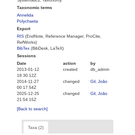
Systematics, Taxonomy
Taxonomic terms
Annelida
Polychaeta
Export
RIS
(EndNote, Reference Manager, ProCite,
RefWorks)
BibTex
(BibDesk, LaTeX)
Sessions
Date
action
by
2013-01-12
created
db_admin
18:30:12Z
2014-11-27
changed
Gil, João
00:17:54Z
2025-12-25
changed
Gil, João
21:54:15Z
[Back to search]
Taxa (2)