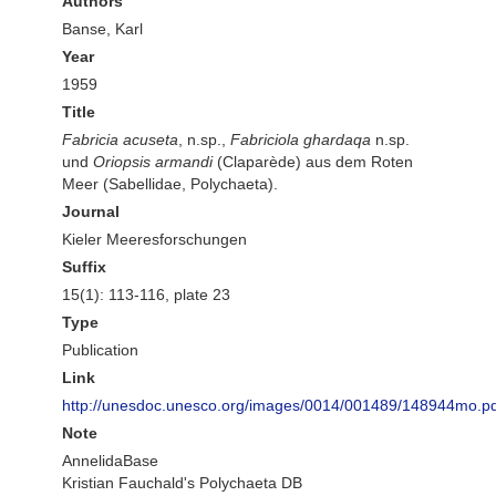
Authors
Banse, Karl
Year
1959
Title
Fabricia acuseta
, n.sp.,
Fabriciola ghardaqa
n.sp.
und
Oriopsis armandi
(Claparède) aus dem Roten
Meer (Sabellidae, Polychaeta).
Journal
Kieler Meeresforschungen
Suffix
15(1): 113-116, plate 23
Type
Publication
Link
http://unesdoc.unesco.org/images/0014/001489/148944mo.pd
Note
AnnelidaBase
Kristian Fauchald's Polychaeta DB