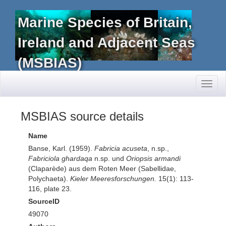
Marine Species of Britain,
Ireland and Adjacent Seas
(MSBIAS)
Toggl
naviga
MSBIAS source details
Name
Banse, Karl. (1959).
Fabricia acuseta
, n.sp.,
Fabriciola ghardaqa
n.sp. und
Oriopsis armandi
(Claparède) aus dem Roten Meer (Sabellidae,
Polychaeta).
Kieler Meeresforschungen.
15(1): 113-
116, plate 23.
SourceID
49070