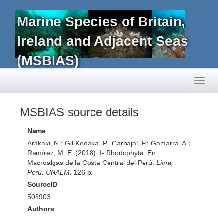
Marine Species of Britain,
Ireland and Adjacent Seas
(MSBIAS)
Toggl
naviga
MSBIAS source details
Name
Arakaki, N.; Gil-Kodaka, P.; Carbajal, P.; Gamarra, A.;
Ramírez, M. E. (2018). I- Rhodophyta. En
Macroalgas de la Costa Central del Perú.
Lima,
Perú: UNALM.
126 p.
SourceID
505903
Authors