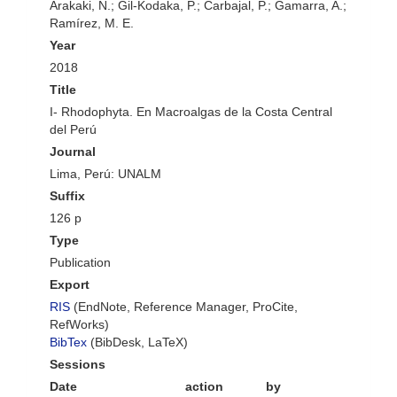
Arakaki, N.; Gil-Kodaka, P.; Carbajal, P.; Gamarra, A.;
Ramírez, M. E.
Year
2018
Title
I- Rhodophyta. En Macroalgas de la Costa Central
del Perú
Journal
Lima, Perú: UNALM
Suffix
126 p
Type
Publication
Export
RIS
(EndNote, Reference Manager, ProCite,
RefWorks)
BibTex
(BibDesk, LaTeX)
Sessions
Date
action
by