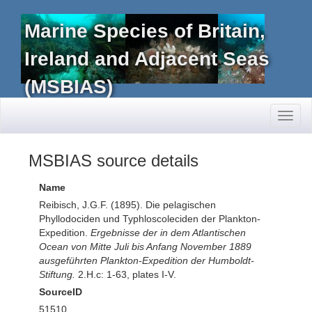
Marine Species of Britain,
Ireland and Adjacent Seas
(MSBIAS)
Toggl
naviga
MSBIAS source details
Name
Reibisch, J.G.F. (1895). Die pelagischen
Phyllodociden und Typhloscoleciden der Plankton-
Expedition.
Ergebnisse der in dem Atlantischen
Ocean von Mitte Juli bis Anfang November 1889
ausgeführten Plankton-Expedition der Humboldt-
Stiftung.
2.H.c: 1-63, plates I-V.
SourceID
51510