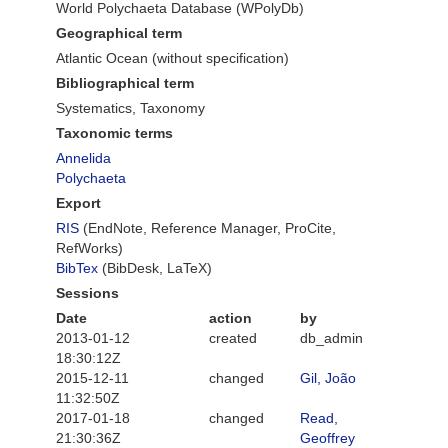
World Polychaeta Database (WPolyDb)
Geographical term
Atlantic Ocean (without specification)
Bibliographical term
Systematics, Taxonomy
Taxonomic terms
Annelida
Polychaeta
Export
RIS
(EndNote, Reference Manager, ProCite,
RefWorks)
BibTex
(BibDesk, LaTeX)
Sessions
Date
action
by
2013-01-12
created
db_admin
18:30:12Z
2015-12-11
changed
Gil, João
11:32:50Z
2017-01-18
changed
Read,
21:30:36Z
Geoffrey