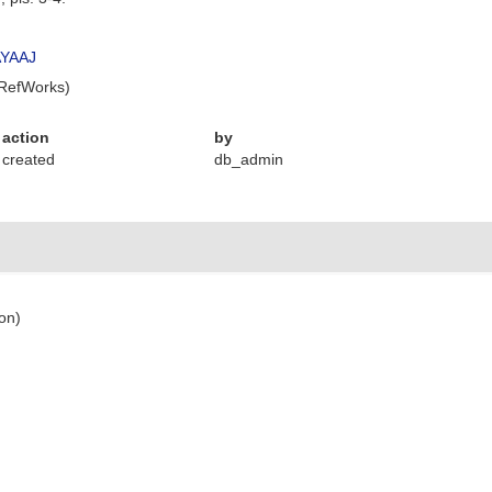
AYAAJ
 RefWorks)
action
by
created
db_admin
ion)