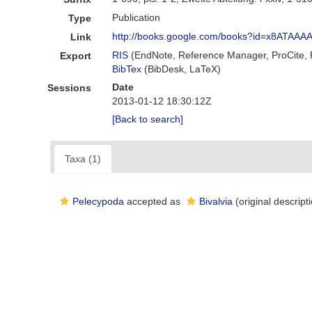
Publication
Type
http://books.google.com/books?id=x8ATAAA
Link
RIS
(EndNote, Reference Manager, ProCite,
Export
BibTex
(BibDesk, LaTeX)
Date
Sessions
2013-01-12 18:30:12Z
[Back to search]
Taxa (1)
Pelecypoda
accepted as
Bivalvia
(original descript