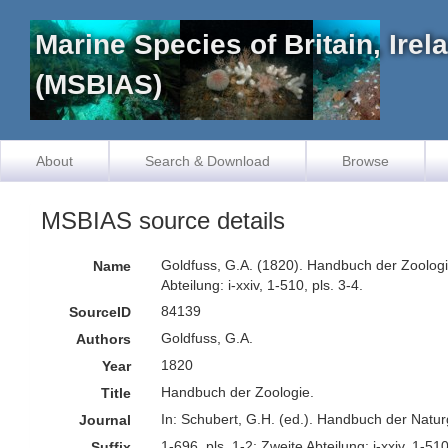
Marine Species of Britain, Ire
(MSBIAS)
About
Search & Download
Browse
MSBIAS source details
Goldfuss, G.A. (1820). Handbuch der Zoologie
Name
Abteilung: i-xxiv, 1-510, pls. 3-4.
84139
SourceID
Goldfuss, G.A.
Authors
1820
Year
Handbuch der Zoologie.
Title
In: Schubert, G.H. (ed.). Handbuch der Natu
Journal
1-696, pls. 1-2; Zweite Abteilung: i-xxiv, 1-510
Suffix