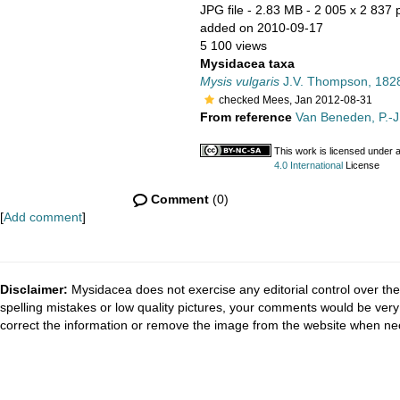
JPG file
- 2.83 MB
- 2 005 x 2 837 p
added on 2010-09-17
5 100 views
Mysidacea taxa
Mysis vulgaris
J.V. Thompson, 182
checked Mees, Jan 2012-08-31
From reference
Van Beneden, P.-J.
This work is licensed under 
4.0 International
License
Comment
(0)
[
Add comment
]
Disclaimer:
Mysidacea does not exercise any editorial control over the
spelling mistakes or low quality pictures, your comments would be ve
correct the information or remove the image from the website when nec