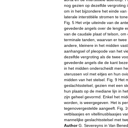
nog gezien op dezelfde vergroting i
om in het bijzondere het einde van 
laterale interstitiële stromen te to
Fig. 5 Het vrije uiteinde van de an
gevederde angels over de lengte en 
van de caudale plaat of telson, om 
terminale tanden, waarvan er twee 
andere, kleinere in het midden vast
aanhangsel of pleopode van het v
dezelfde vergroting als de twee vo
gevederde angels die de kant bezett
in het midden onderscheidt men het
uterussen vol met eitjes en hun ov
midden van het stelsel. Fig. 9 Het 
geslachtsstelsel, gezien met een st
hun plaats op de mediane lijn in het
zijn geheel gevormd. Enkel het mid
worden, is weergegeven. Het is per 
tegenovergestelde aangeeft. Fig. 1
vetblaasjes en vitellinusblaasjes va
mannelijke geslachtsstelsel met tw
Author
G. Severeyns in Van Bene