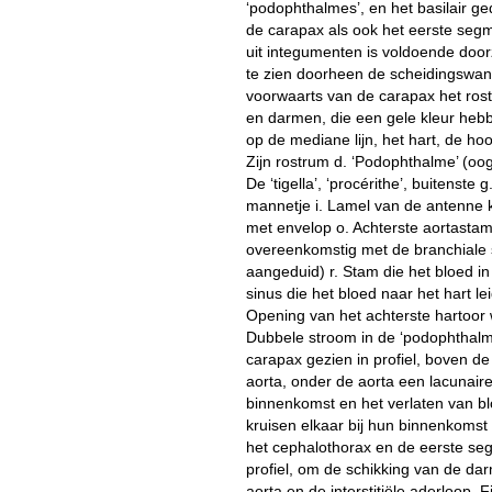
‘podophthalmes’, en het basilair g
de carapax als ook het eerste seg
uit integumenten is voldoende doo
te zien doorheen de scheidingswan
voorwaarts van de carapax het ros
en darmen, die een gele kleur heb
op de mediane lijn, het hart, de ho
Zijn rostrum d. ‘Podophthalme’ (oog
De ‘tigella’, ‘procérithe’, buitenste g
mannetje i. Lamel van de antenne k.
met envelop o. Achterste aortastam
overeenkomstig met de branchiale s
aangeduid) r. Stam die het bloed in
sinus die het bloed naar het hart lei
Opening van het achterste hartoor 
Dubbele stroom in de ‘podophthalme
carapax gezien in profiel, boven de
aorta, onder de aorta een lacunaire 
binnenkomst en het verlaten van b
kruisen elkaar bij hun binnenkomst 
het cephalothorax en de eerste se
profiel, om de schikking van de dar
aorta en de interstitiële aderloop.