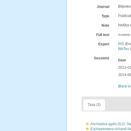
Biljeske
Journal
Publica
Type
NeMys d
Note
Full text
Available 
RIS
(En
Export
BibTex
(
Sessions
Date
2013-01
2014-06
[Back to
Taxa (3)
Anchialina agilis
(G.O. Sa
Euchaetomera richardi
No