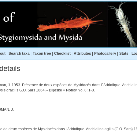
out
|
Search taxa
|
Taxon tree
|
Checklist
|
Attributes
|
Photogallery
|
Stats
|
Log
etails
an, J. 1953. Présence de deux espèces de Mysidacés dans l´Adriatique: Anchialin
is gracilis G.O. Sars 1864.-- Biljeske = Notes/ No. 8: 1-8.
MAN, J.
e de deux espèces de Mysidacés dans l'Adriatique: Anchialina agilis (G.O. Sars) 1