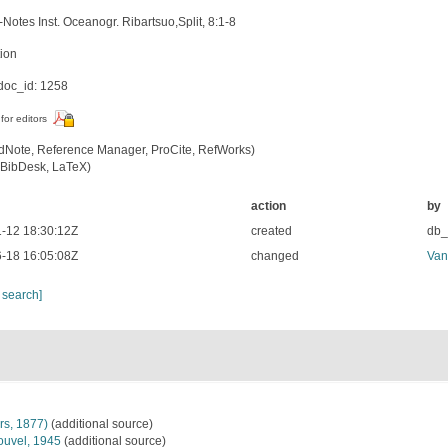
-Notes Inst. Oceanogr. Ribartsuo,Split, 8:1-8
tion
oc_id: 1258
for editors
dNote, Reference Manager, ProCite, RefWorks)
BibDesk, LaTeX)
action
by
-12 18:30:12Z
created
db
-18 16:05:08Z
changed
Van
 search]
rs, 1877)
(additional source)
uvel, 1945
(additional source)