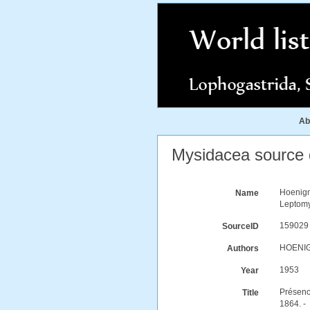
Ab
Mysidacea source d
Hoenigm
Name
Leptomys
159029
SourceID
HOENIG
Authors
1953
Year
Présenc
Title
1864. -