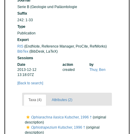
Journal
Serie B (Geologie und Paläontologie
Suffix
242: 1-33
Type
Publication
Export
RIS
(EndNote, Reference Manager, ProCite, RefWorks)
BibTex
(BibDesk, LaTeX)
Sessions
Date
action
by
2013-12-12
created
Thuy, Ben
13:18:07Z
[Back to search]
Taxa (4)
Attributes (2)
Ophiarachna liasica
Kutscher, 1996 †
(original
description)
Ophiotrapezium
Kutscher, 1996 †
(original
description)