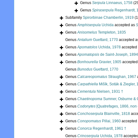
Genus
Serpula
Linnaeus, 1758
(2
Genus
Spiraserpula
Regenhardt, 
Subfamily
Spirorbinae Chamberlin, 1919
(
Genus
Amphiserpula
Uchida
accepted as
S
Genus
Anisomelus
Templeton, 1835
Genus
Antalium
Guettard, 1770
accepted 
Genus
Apomatolos
Uchida, 1978
accepted
Genus
Apomatopsis
de Saint-Joseph, 1894
Genus
Bonhourella
Gravier, 1905
accepted
Genus
Bunodus
Guettard, 1770
Genus
Calcareopomatus
Straughan, 1967
Genus
Carpathiella
Mišík, Soták & Ziegler,
Genus
Cementula
Nielsen, 1931 †
Genus
Chaetinopoma
Sumner, Osburne & 
Genus
Codonytes
[Quatrefages, 1866, non 
Genus
Conchoserpula
Blainville, 1818
acc
Genus
Conopomatus
Pillai, 1960
accepted
Genus
Conorca
Regenhardt, 1961 †
Genus
Crinoserpula
Uchida, 1978
accepte