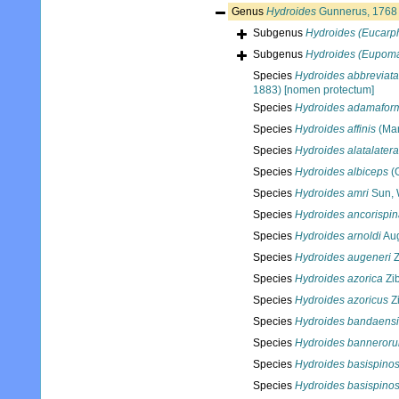
Genus
Hydroides
Gunnerus, 1768
Subgenus
Hydroides (Eucarp
Subgenus
Hydroides (Eupoma
Species
Hydroides abbreviata
1883) [nomen protectum]
Species
Hydroides adamafor
Species
Hydroides affinis
(Mar
Species
Hydroides alatalatera
Species
Hydroides albiceps
(
Species
Hydroides amri
Sun, 
Species
Hydroides ancorispi
Species
Hydroides arnoldi
Aug
Species
Hydroides augeneri
Z
Species
Hydroides azorica
Zib
Species
Hydroides azoricus
Zi
Species
Hydroides bandaensi
Species
Hydroides banneror
Species
Hydroides basispino
Species
Hydroides basispino