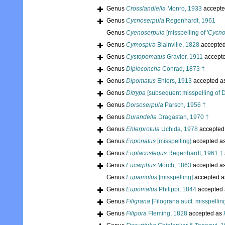
Genus
Crosslandiella
Monro, 1933
accepte
Genus
Cycnoserpula
Regenhardt, 1961
Genus
Cyenoserpula
[misspelling of '
Cycno
Genus
Cymospira
Blainville, 1828
accepte
Genus
Cystopomatus
Gravier, 1911
accept
Genus
Diploconcha
Conrad, 1873 †
Genus
Dipomatus
Ehlers, 1913
accepted a
Genus
Ditrypa
[subsequent misspelling of D
Genus
Dorsoserpula
Parsch, 1956 †
Genus
Durandella
Dragastan, 1970 †
Genus
Ehlerprotula
Uchida, 1978
accepted
Genus
Enponatus
[misspelling]
accepted a
Genus
Eoplacostegus
Regenhardt, 1961 †
Genus
Eucarphus
Mörch, 1863
accepted a
Genus
Eupamotus
[misspelling]
accepted 
Genus
Eupomatus
Philippi, 1844
accepted
Genus
Filigrana
[Filograna auct. misspellin
Genus
Filipora
Fleming, 1828
accepted as