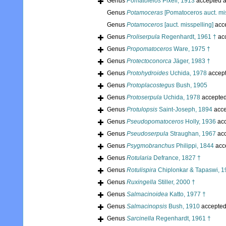
Genus
Pomatoleios
Pixell, 1913
accepted 
Genus
Potamoceras
[Pomatoceros auct. mis
Genus
Potamoceros
[auct. misspelling]
acc
Genus
Proliserpula
Regenhardt, 1961 †
ac
Genus
Propomatoceros
Ware, 1975 †
Genus
Protectoconorca
Jäger, 1983 †
Genus
Protohydroides
Uchida, 1978
accep
Genus
Protoplacostegus
Bush, 1905
Genus
Protoserpula
Uchida, 1978
accepte
Genus
Protulopsis
Saint-Joseph, 1894
acce
Genus
Pseudopomatoceros
Holly, 1936
acc
Genus
Pseudoserpula
Straughan, 1967
acc
Genus
Psygmobranchus
Philippi, 1844
acc
Genus
Rotularia
Defrance, 1827 †
Genus
Rotulispira
Chiplonkar & Tapaswi, 1
Genus
Ruxingella
Stiller, 2000 †
Genus
Salmacinoidea
Katto, 1977 †
Genus
Salmacinopsis
Bush, 1910
accepte
Genus
Sarcinella
Regenhardt, 1961 †