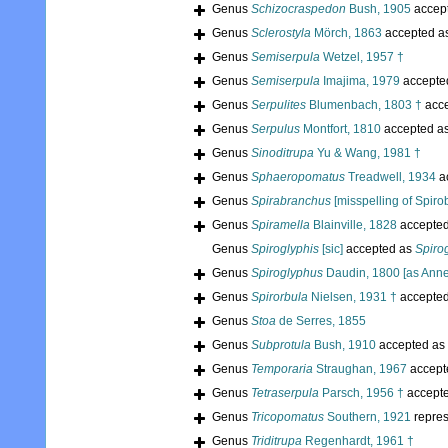
Genus
Schizocraspedon
Bush, 1905
accep
Genus
Sclerostyla
Mörch, 1863
accepted a
Genus
Semiserpula
Wetzel, 1957 †
Genus
Semiserpula
Imajima, 1979
accepte
Genus
Serpulites
Blumenbach, 1803 †
acc
Genus
Serpulus
Montfort, 1810
accepted a
Genus
Sinoditrupa
Yu & Wang, 1981 †
Genus
Sphaeropomatus
Treadwell, 1934
a
Genus
Spirabranchus
[misspelling of Spiro
Genus
Spiramella
Blainville, 1828
accepte
Genus
Spiroglyphis
[sic]
accepted as
Spiro
Genus
Spiroglyphus
Daudin, 1800 [as Anne
Genus
Spirorbula
Nielsen, 1931 †
accepte
Genus
Stoa
de Serres, 1855
Genus
Subprotula
Bush, 1910
accepted as
Genus
Temporaria
Straughan, 1967
accept
Genus
Tetraserpula
Parsch, 1956 †
accept
Genus
Tricopomatus
Southern, 1921
repre
Genus
Triditrupa
Regenhardt, 1961 †