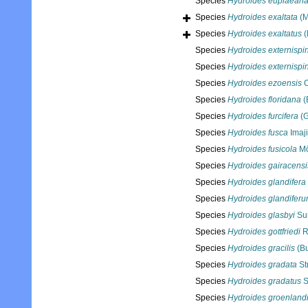
Species
Hydroides euplaean
Species
Hydroides exaltata
(M
Species
Hydroides exaltatus
(
Species
Hydroides externispi
Species
Hydroides externispi
Species
Hydroides ezoensis
O
Species
Hydroides floridana
(
Species
Hydroides furcifera
(G
Species
Hydroides fusca
Imaji
Species
Hydroides fusicola
Mö
Species
Hydroides gairacensi
Species
Hydroides glandifera
Species
Hydroides glandifer
Species
Hydroides glasbyi
Sun
Species
Hydroides gottfriedi
R
Species
Hydroides gracilis
(Bu
Species
Hydroides gradata
St
Species
Hydroides gradatus
S
Species
Hydroides groenland