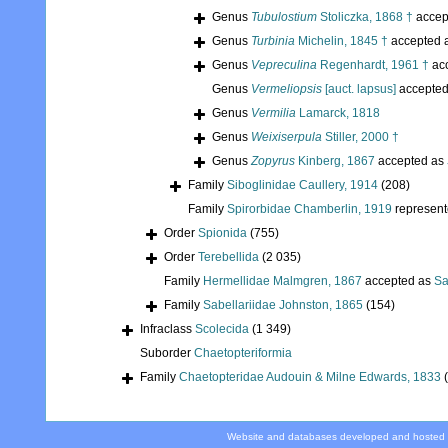
Genus
Tubulostium
Stoliczka, 1868 †
accep
Genus
Turbinia
Michelin, 1845 †
accepted 
Genus
Vepreculina
Regenhardt, 1961 †
ac
Genus
Vermeliopsis
[auct. lapsus]
accepte
Genus
Vermilia
Lamarck, 1818
Genus
Weixiserpula
Stiller, 2000 †
Genus
Zopyrus
Kinberg, 1867
accepted as
Family
Siboglinidae Caullery, 1914
(208)
Family
Spirorbidae Chamberlin, 1919
represen
Order
Spionida
(755)
Order
Terebellida
(2 035)
Family
Hermellidae Malmgren, 1867
accepted as
Sa
Family
Sabellariidae Johnston, 1865
(154)
Infraclass
Scolecida
(1 349)
Suborder
Chaetopteriformia
Family
Chaetopteridae Audouin & Milne Edwards, 1833
Website and databases developed and hosted