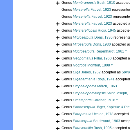
Genus
Membranopsis
Bush, 1910
accepte
Genus
Mercerella
Fauvel, 1923
represente
Genus
Merceriella
Fauvel, 1923
represent
Genus
Mercierella
Fauvel, 1923
accepted 
Genus
Mercierellopsis
Rioja, 1945
accepte
Genus
Microserpula
Dons, 1930
represent
Genus
Miroserpula
Dons, 1930
accepted a
Genus
Mucroserpula
Regenhardt, 1961 †
Genus
Neopomatus
Pillai, 1960
accepted 
Genus
Nogrobs
Montfort, 1808 †
Genus
Olga
Jones, 1962
accepted as
Spir
Genus
Olgaharmania
Rioja, 1941
accepted
Genus
Omphalopoma
Mörch, 1863
Genus
Omphalopomatopsis
Saint Joseph, 
Genus
Ornataporta
Gardner, 1916 †
Genus
Pannoserpula
Jäger, Kapitzke & Rie
Genus
Paraprotula
Uchida, 1978
accepted
Genus
Paraserpula
Southward, 1963
accep
Genus
Paravermilia
Bush, 1905
accepted 