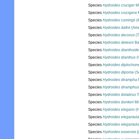
Species
Hydroides cruciger
Mö
Species
Hydroides crucigera
M
Species
Hydroides cumingii
(
Species
Hydroides dafnii
(Amo
Species
Hydroides decorus
(T
Species
Hydroides deleoni
Ba
Species
Hydroides dianthoid
Species
Hydroides dianthus
(V
Species
Hydroides diplochon
Species
Hydroides dipoma
(S
Species
Hydroides dirampha
Species
Hydroides diramphus
Species
Hydroides dolabrus
T
Species
Hydroides dunkeri
Mö
Species
Hydroides elegans
(H
Species
Hydroides elegantula
Species
Hydroides elegantul
Species
Hydroides esoensis
[