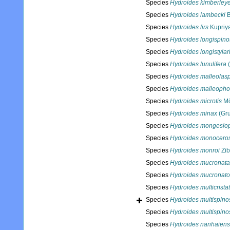
Species
Hydroides kimberley
Species
Hydroides lambecki
B
Species
Hydroides lirs
Kupriy
Species
Hydroides longispin
Species
Hydroides longistylar
Species
Hydroides lunulifera
(
Species
Hydroides malleolas
Species
Hydroides malleopho
Species
Hydroides microtis
Mö
Species
Hydroides minax
(Gru
Species
Hydroides mongeslo
Species
Hydroides monocero
Species
Hydroides monroi
Zib
Species
Hydroides mucronata
Species
Hydroides mucronato
Species
Hydroides multicrista
Species
Hydroides multispino
Species
Hydroides multispino
Species
Hydroides nanhaiens