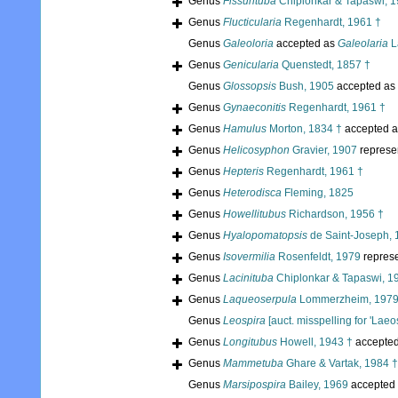
Genus
Fissurituba
Chiplonkar & Tapaswi, 1
Genus
Flucticularia
Regenhardt, 1961 †
Genus
Galeoloria
accepted as
Galeolaria
L
Genus
Genicularia
Quenstedt, 1857 †
Genus
Glossopsis
Bush, 1905
accepted as
Genus
Gynaeconitis
Regenhardt, 1961 †
Genus
Hamulus
Morton, 1834 †
accepted 
Genus
Helicosyphon
Gravier, 1907
represe
Genus
Hepteris
Regenhardt, 1961 †
Genus
Heterodisca
Fleming, 1825
Genus
Howellitubus
Richardson, 1956 †
Genus
Hyalopomatopsis
de Saint-Joseph, 
Genus
Isovermilia
Rosenfeldt, 1979
repres
Genus
Lacinituba
Chiplonkar & Tapaswi, 1
Genus
Laqueoserpula
Lommerzheim, 1979
Genus
Leospira
[auct. misspelling for 'Laeos
Genus
Longitubus
Howell, 1943 †
accepte
Genus
Mammetuba
Ghare & Vartak, 1984 †
Genus
Marsipospira
Bailey, 1969
accepted