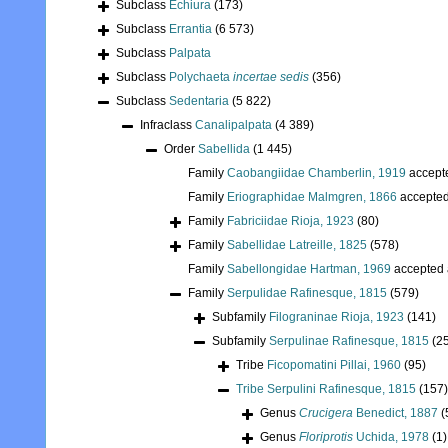
Subclass
Echiura
(173)
Subclass
Errantia
(6 573)
Subclass
Palpata
Subclass
Polychaeta
incertae sedis
(356)
Subclass
Sedentaria
(5 822)
Infraclass
Canalipalpata
(4 389)
Order
Sabellida
(1 445)
Family
Caobangiidae Chamberlin, 1919
accept
Family
Eriographidae Malmgren, 1866
accepte
Family
Fabriciidae Rioja, 1923
(80)
Family
Sabellidae Latreille, 1825
(578)
Family
Sabellongidae Hartman, 1969
accepted
Family
Serpulidae Rafinesque, 1815
(579)
Subfamily
Filograninae Rioja, 1923
(141)
Subfamily
Serpulinae Rafinesque, 1815
(2
Tribe
Ficopomatini Pillai, 1960
(95)
Tribe
Serpulini Rafinesque, 1815
(157)
Genus
Crucigera
Benedict, 1887
(
Genus
Floriprotis
Uchida, 1978
(1)