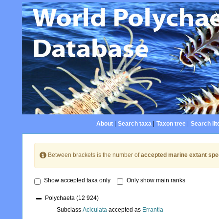
About
|
Search taxa
|
Taxon tree
|
Search lit
Between brackets is the number of
accepted marine extant spe
Show accepted taxa only
Only show main ranks
Polychaeta
(12 924)
Subclass
Aciculata
accepted as
Errantia