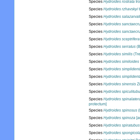
Species
Hydroides rostrata
Iro
Species
Hydroides rzhavskyi
t
Species
Hydroides salazarvall
Species
Hydroides sanctaecru
Species
Hydroides sanctaecru
Species
Hydroides sceptrifera
Species
Hydroides serratus
(B
Species
Hydroides similis
(Tre
Species
Hydroides similoides
Species
Hydroides simplident
Species
Hydroides simplident
Species
Hydroides sinensis
Zi
Species
Hydroides spiculitub
Species
Hydroides spinalatera
protectum]
Species
Hydroides spinosus
(
Species
Hydroides spinoza
[a
Species
Hydroides spiratubus
Species
Hydroides spongicol