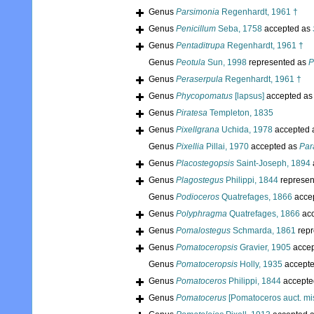
Genus
Parsimonia
Regenhardt, 1961 †
Genus
Penicillum
Seba, 1758
accepted as
Genus
Pentaditrupa
Regenhardt, 1961 †
Genus
Peotula
Sun, 1998
represented as
P
Genus
Peraserpula
Regenhardt, 1961 †
Genus
Phycopomatus
[lapsus]
accepted a
Genus
Piratesa
Templeton, 1835
Genus
Pixellgrana
Uchida, 1978
accepted 
Genus
Pixellia
Pillai, 1970
accepted as
Par
Genus
Placostegopsis
Saint-Joseph, 1894
Genus
Plagostegus
Philippi, 1844
represen
Genus
Podioceros
Quatrefages, 1866
acce
Genus
Polyphragma
Quatrefages, 1866
acc
Genus
Pomalostegus
Schmarda, 1861
repr
Genus
Pomatoceropsis
Gravier, 1905
accep
Genus
Pomatoceropsis
Holly, 1935
accept
Genus
Pomatoceros
Philippi, 1844
accepte
Genus
Pomatocerus
[Pomatoceros auct. mis