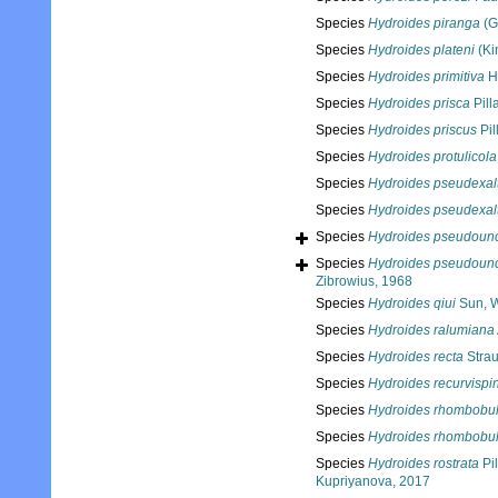
Species
Hydroides piranga
(G
Species
Hydroides plateni
(Ki
Species
Hydroides primitiva
H
Species
Hydroides prisca
Pill
Species
Hydroides priscus
Pil
Species
Hydroides protulicola
Species
Hydroides pseudexal
Species
Hydroides pseudexal
Species
Hydroides pseudounc
Species
Hydroides pseudounc
Zibrowius, 1968
Species
Hydroides qiui
Sun, W
Species
Hydroides ralumiana
Species
Hydroides recta
Stra
Species
Hydroides recurvispi
Species
Hydroides rhombobu
Species
Hydroides rhombobu
Species
Hydroides rostrata
Pil
Kupriyanova, 2017