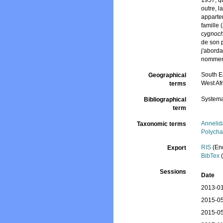
1957, q
outre, l
apparte
famille (
cygnoc
de son 
j'aborda
nommer 
South E
Geographical
West Afr
terms
Systema
Bibliographical
term
Annelid
Taxonomic terms
Polycha
RIS
(En
Export
BibTex
(
Sessions
Date
2013-01
2015-05
2015-05