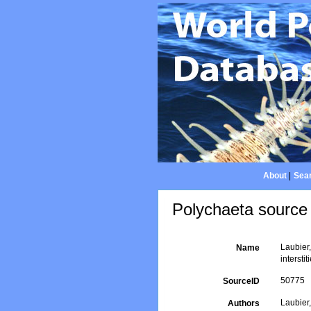
About
|
Sear
Polychaeta source 
Laubier
Name
interstit
50775
SourceID
Laubier
Authors