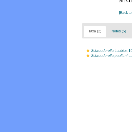
2017-11
[Back to
Taxa (2)
Notes (5)
Schroederella
Laubier, 1
Schroederella pauliani
La