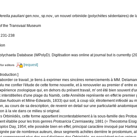
erella pauliani
gen.nov., sp.nov., un nouvel orbiniide (polychètes sédentaires) de la 
of the Transvaal Museum
: 231-238
tion
lychaeta Database (WPolyD). Digitisation was online at journal but is currently (2
[request]
for editors
troduction:]
'aborder ce travail, je tiens à exprimer mes sincères remerciements à MM. Delamare
lu me confier l'étude de cette forme nouvelle, et à renouveler au premier d' entre e
xpérience zoologique qui, en dehors du présent travail, m' ont été bien souvent d'
 interstitielles d'une plage du Namib, cette Annélide représente en effet Ie premie
iidae Audouin et Milne-Edwards, 1833) qui soit, à coup sûr, étroitement inféodé au milie
on, au cours de sa description, de revenir en detail sur une particularité anatomiq
on à la vie dans ce milieu si original.
s Orbiniidés, cette forme appartient incontestablement à la sous-famille des Proto
nt établie pour les trois genres
Protoaricia
Czerniawsky, 1881 (=
Theostoma
Eisig
oplos
Day, 1954; elle possède bien en effet, principal caractère invoqué par Hartman
lignée par de nombreux auteurs, deux segments achètes derrière Ie prostomium, al