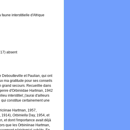
faune interstitielle d'Afrique
017) absent
 Deboutteville et Paulian, qui ont
ux rna gratitude pour ses conseils
un grand secours. Recueillie dans
r genre d'Orbiniidae Hartman, 1942
u interstitiel; j'aurai d'ailleurs
ue qui constitue certainement une
ariciinae Hartman, 1957,
, 1914),
Orbiniella
Day, 1954, et
, et dont l'importance avait déjà
ors que les Orbiniinae Hartman,