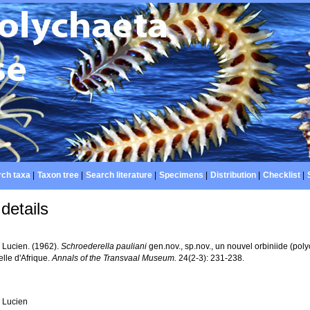
ch taxa
|
Taxon tree
|
Search literature
|
Specimens
|
Distribution
|
Checklist
|
details
, Lucien. (1962).
Schroederella pauliani
gen.nov., sp.nov., un nouvel orbiniide (pol
ielle d'Afrique.
Annals of the Transvaal Museum.
24(2-3): 231-238.
, Lucien