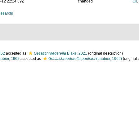
-12 22:24:39Z
changed
Gil
 search]
962
accepted as
Gesaschroederella
Blake, 2021
(original description)
ubier, 1962
accepted as
Gesaschroederella pauliani
(Laubier, 1962)
(original 