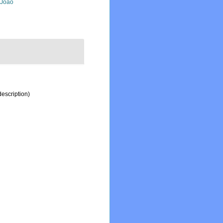
, João
description)