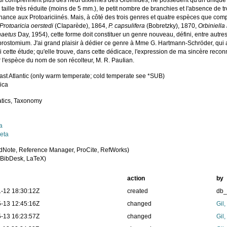
ui comprennent plus des neuf dixièmes des Orbiniidés, ne possèdent qu'un unique
a taille très réduite (moins de 5 mm.), Ie petit nombre de branchies et l'absence de
nance aux Protoariciinés. Mais, à côté des trois genres et quatre espèces que com
Protoaricia oerstedi
(CIaparède), 1864,
P. capsulifera
(Bobretzky), 1870,
Orbiniella
haetus
Day, 1954), cette forme doit constituer un genre nouveau, défini, entre autre
prostomium. J'ai grand plaisir à dédier ce genre à Mme G. Hartmann-Schröder, qui 
i cette étude; qu'elle trouve, dans cette dédicace, l'expression de ma sincère rec
l'espèce du nom de son récolteur, M. R. PauIian.
ast Atlantic (only warm temperate; cold temperate see *SUB)
ica
tics, Taxonomy
a
eta
dNote, Reference Manager, ProCite, RefWorks)
BibDesk, LaTeX)
action
by
-12 18:30:12Z
created
db
-13 12:45:16Z
changed
Gil
-13 16:23:57Z
changed
Gil