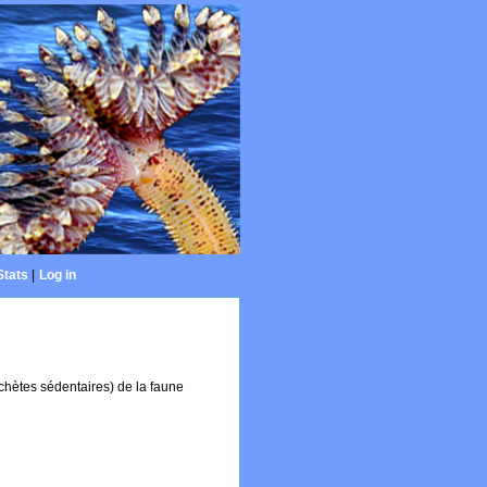
Stats
|
Log in
ychètes sédentaires) de la faune