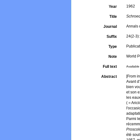
1962
Year
Schroed
Title
Annals 
Journal
24(2-3)
Suffix
Publica
Type
World Po
Note
Full text
Available 
[From in
Abstract
Avant d
bien vou
et son e
les eaux
( = Aric
l'occasi
adaptati
Parmi le
récemme
Proscol
été sou