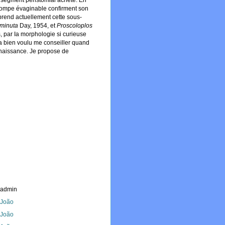
 segment péristomial achète. En
 trompe évaginable confirment son
prend actuellement cette sous-
 minuta
Day, 1954, et
Proscoloplos
s, par Ia morphologie si curieuse
a bien voulu me conseiller quand
onnaissance. Je propose de
_admin
, João
, João