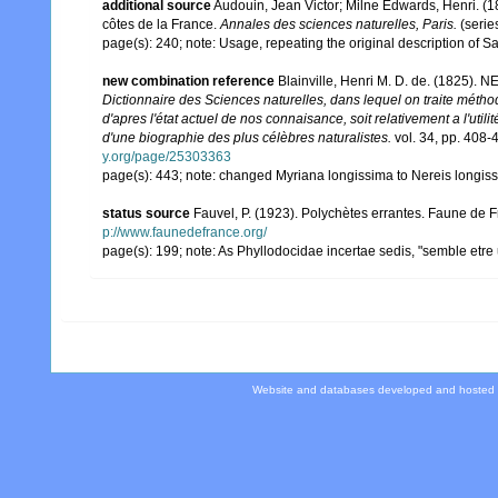
additional source
Audouin, Jean Victor; Milne Edwards, Henri. (183
côtes de la France.
Annales des sciences naturelles, Paris.
(serie
page(s): 240; note: Usage, repeating the original description of 
new combination reference
Blainville, Henri M. D. de. (1825).
Dictionnaire des Sciences naturelles, dans lequel on traite méth
d'apres l'état actuel de nos connaisance, soit relativement a l'utilit
d'une biographie des plus célèbres naturalistes.
vol. 34, pp. 408-
y.org/page/25303363
page(s): 443; note: changed Myriana longissima to Nereis longi
status source
Fauvel, P. (1923). Polychètes errantes. Faune de 
p://www.faunedefrance.org/
page(s): 199; note: As Phyllodocidae incertae sedis, "semble etr
Website and databases developed and hosted