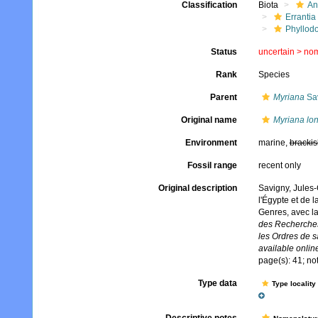
Classification
Biota
An
Errantia
Phyllod
Status
uncertain >
no
Rank
Species
Parent
Myriana
Sav
Original name
Myriana lo
Environment
marine,
brackis
Fossil range
recent only
Original description
Savigny, Jules-
l'Égypte et de l
Genres, avec l
des Recherches 
les Ordres de s
available online
page(s): 41; no
Type data
Type locality