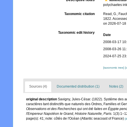
Descriptive notes
Nomenclatur
polychaetes into
Taxonomic citation
Read, G.; Fauch
1822. Accessed
on 2026-07-18
Taxonomic edit history
Date
2008-03-17 10
2008-03-26 11
2024-07-25 23
[taxonomic tree]
[
Sources (4)
Documented distribution (1)
Notes (2)
original description
Savigny, Jules-César. (1822). Système des ann
caractères tant distinctifs que naturels des Ordres, Familles et G
Observations et des Recherches qui ont été faites en Égypte pend
l'Empereur Napoléon le Grand, Histoire Naturelle, Paris.
1(3):1–1
page(s): 41; note: côtés de l'Océan (Atlantic seacoast of France)
[d