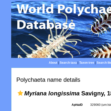
About
|
Search taxa
|
Taxon tree
|
Search lit
Polychaeta name details
Myriana longissima
Savigny, 1
AphiaID
329060
(urn:l