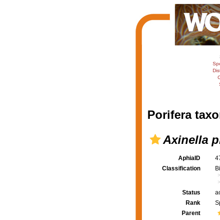
Sp
Dis
C
Porifera taxo
Axinella 
AphiaID
4
Classification
B
Status
a
Rank
S
Parent