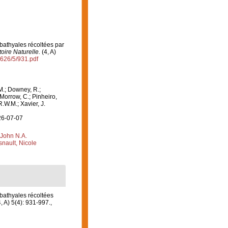
bathyales récoltées par
oire Naturelle.
(4, A)
0626/5/931.pdf
M.; Downey, R.;
 Morrow, C.; Pinheiro,
R.W.M.; Xavier, J.
26-07-07
 John N.A.
nault, Nicole
bathyales récoltées
, A) 5(4): 931-997.
,