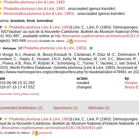
Phakellia plumosa
Lévi & Lévi, 1983
Phakellia plumosa
Lévi & Lévi, 1983
·
unaccepted
(genus transfer)
Reniochalina plumosa
(Lévi & Lévi, 1983)
·
unaccepted
(genus transfer)
arine,
brackish
,
fresh
,
terrestrial
f
Phakellia plumosa
Lévi & Lévi, 1983
)
Lévi, C.; Lévi, P. (1983). Démosponges 
e N/O‘Vauban' au sud de la Nouvelle-Calédonie.
Bulletin du Muséum National d'Hist
(4): 931-997.
,
available online at
http://bionames.org/bionames-archive/issn/0181-
age(s): 945-946
[details]
[request]
Available for editors
(of
Phakellia plumosa Lévi & Lévi, 1983
)...
Holotype
e Voogd, N.J.; Alvarez, B.; Boury-Esnault, N.; Cárdenas, P.; Díaz, M.-C.; Dohrmann, 
oodwin, C.; Hajdu, E.; Hooper, J.N.A.; Kelly, M.; Klautau, M.; Lim, S.C.; Manconi, R.;
; Pisera, A.B.; Ríos, P.; Rützler, K.; Schönberg, C.; Turner, T.; Vacelet, J.; van Soest, 
2025). World Porifera Database.
Axinella plumosa
(Lévi & Lévi, 1983). Accessed at:
ttps://www.marinespecies.org/porifera/porifera.php?p=taxdetails&id=478981 on 20
ate
action
by
010-06-08 15:31:29Z
created
Hooper,
016-07-16 17:47:55Z
changed
Boury-Es
axonomic tree]
[clear cache]
cumented distribution (2)
Specimens (1)
Attributes (5)
f
Phakellia plumosa
Lévi & Lévi, 1983
)
Lévi, C.; Lévi, P. (1983). Démosponges 
 sud de la Nouvelle-Calédonie.
Bulletin du Muséum National d'Histoire Naturelle.
(4
p://bionames.org/bionames-archive/issn/0181-0626/5/931.pdf
ls]
[request]
Available for editors