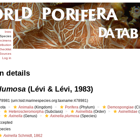
Intro
Species
ecimens
tribution
hecklist
Sources
Log in
n details
plumosa
(Lévi & Lévi, 1983)
78981
(urn:lsid:marinespecies.org:taxname:478981)
iota
Animalia
(Kingdom)
Porifera
(Phylum)
Demospongiae
(Cl
Heteroscleromorpha
(Subclass)
Axinellida
(Order)
Axinellidae
(
Axinella
(Genus)
Axinella plumosa
(Species)
ccepted
pecies
Axinella
Schmidt, 1862