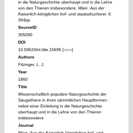
in die Naturgeschichte uberhaupt und in die Lehre
von den Thieren insbesondere.
Wien :Aus der
Kaiserlich-königlichen hof- und staatsdrucherei.
6:
364pp.
SourceID
305090
DOI
10.5962/bhl.title.15696 [
view
]
Authors
Fitzinger, L. J.
Year
1860
Title
Wissenschaftlich-populäre Naturgeschichte der
Säugethiere in ihren sämmtlichen Hauptformen :
nebst einer Einleitung in die Naturgeschichte
uberhaupt und in die Lehre von den Thieren
insbesondere
Journal
Wien :Aus der Kaiserlich-königlichen hof- und