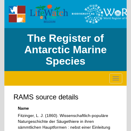
The Register of
Antarctic Marine
Species
Toggle
navigati
RAMS source details
Name
Fitzinger, L. J. (1860). Wissenschaftlich-populäre
Naturgeschichte der Säugethiere in ihren
sämmtlichen Hauptformen : nebst einer Einleitung