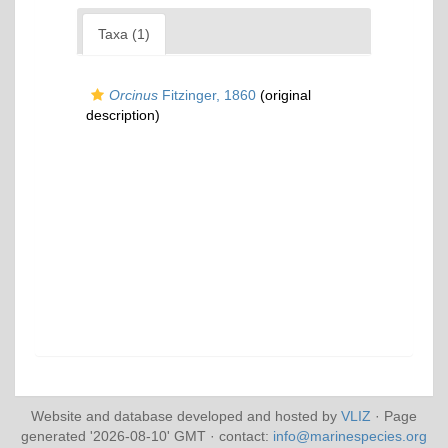
Taxa (1)
Orcinus
Fitzinger, 1860
(original
description)
Website and database developed and hosted by
VLIZ
· Page
generated '2026-08-10' GMT · contact:
info@marinespecies.org