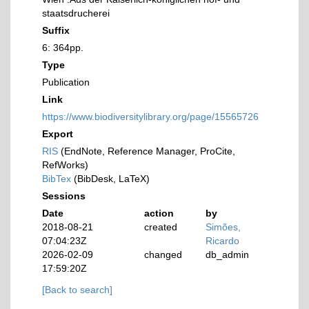
staatsdrucherei
Suffix
6: 364pp.
Type
Publication
Link
https://www.biodiversitylibrary.org/page/15565726
Export
RIS
(EndNote, Reference Manager, ProCite,
RefWorks)
BibTex
(BibDesk, LaTeX)
Sessions
Date
action
by
2018-08-21
created
Simões,
07:04:23Z
Ricardo
2026-02-09
changed
db_admin
17:59:20Z
[Back to search]