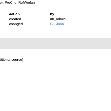
r, ProCite, RefWorks)
action
by
created
db_admin
changed
Gil, João
itional source)