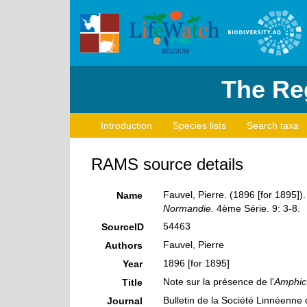
The Reg
Introduction
Species lists
Search taxa
RAMS source details
Fauvel, Pierre. (1896 [for 1895]).
Name
Normandie.
4ème Série. 9: 3-8.
54463
SourceID
Fauvel, Pierre
Authors
1896 [for 1895]
Year
Note sur la présence de l'
Amphict
Title
Bulletin de la Société Linnéenn
Journal