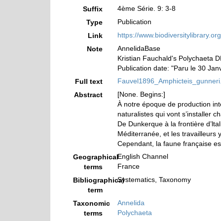
4ème Série. 9: 3-8
Suffix
Publication
Type
https://www.biodiversitylibrary.
Link
AnnelidaBase
Note
Kristian Fauchald's Polychaeta 
Publication date: "Paru le 30 Jan
Fauvel1896_Amphicteis_gunneri
Full text
[None. Begins:]
Abstract
À notre époque de production inte
naturalistes qui vont s’installer 
De Dunkerque à la frontière d’lta
Méditerranée, et les travailleur
Cependant, la faune française est
English Channel
Geographical
France
terms
Systematics, Taxonomy
Bibliographical
term
Annelida
Taxonomic
Polychaeta
terms