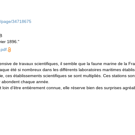
org/page/34718675
DB
vier 1896."
.pdf
nsive de travaux scientifiques, il semble que la faune marine de la Fra
chaque été si nombreux dans les différents laboratoires maritimes établis
lie, ces établissements scientifiques se sont multipliés. Ces stations s
s y abondent chaque année.
 loin d’être entièrement connue, elle réserve bien des surprises agréab