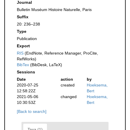
Journal
Bulletin Muséum Histoire Naturelle, Paris
Suffix
20: 236–238
Type
Publication
Export
RIS
(EndNote, Reference Manager, ProCite,
RefWorks)
BibTex
(BibDesk, LaTeX)
Sessions
Date
action
by
2020-07-25
created
Hoeksema,
12:58:22Z
Bert
2021-05-06
changed
Hoeksema,
10:30:53Z
Bert
[Back to search]
Taxa (1)