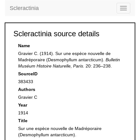
Scleractinia
Toggle
navigati
Scleractinia source details
Name
Gravier C. (1914). Sur une espèce nouvelle de
Madréporaire (Desmophyllum antarcticum).
Bulletin
Muséum Histoire Naturelle, Paris.
20: 236–238.
SourceID
383433
Authors
Gravier C
Year
1914
Title
Sur une espèce nouvelle de Madréporaire
(Desmophyllum antarcticum).