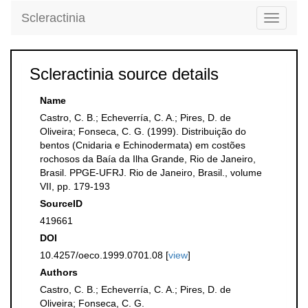
Scleractinia
Toggle
navigati
Scleractinia source details
Name
Castro, C. B.; Echeverría, C. A.; Pires, D. de
Oliveira; Fonseca, C. G. (1999). Distribuição do
bentos (Cnidaria e Echinodermata) em costões
rochosos da Baía da Ilha Grande, Rio de Janeiro,
Brasil. PPGE-UFRJ. Rio de Janeiro, Brasil., volume
VII, pp. 179-193
SourceID
419661
DOI
10.4257/oeco.1999.0701.08 [
view
]
Authors
Castro, C. B.; Echeverría, C. A.; Pires, D. de
Oliveira; Fonseca, C. G.