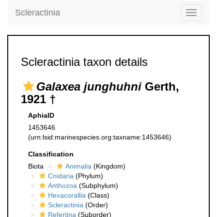
Scleractinia
Toggle
navigati
Scleractinia taxon details
Galaxea junghuhni
Gerth,
1921 †
AphiaID
1453646
(urn:lsid:marinespecies.org:taxname:1453646)
Classification
Biota
Animalia
(Kingdom)
Cnidaria
(Phylum)
Anthozoa
(Subphylum)
Hexacorallia
(Class)
Scleractinia
(Order)
Refertina
(Suborder)