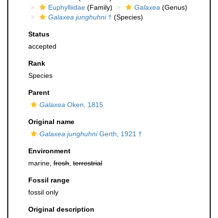
Euphylliidae
(Family)
Galaxea
(Genus)
Galaxea junghuhni
†
(Species)
Status
accepted
Rank
Species
Parent
Galaxea
Oken, 1815
Original name
Galaxea junghuhni
Gerth, 1921 †
Environment
marine,
fresh
,
terrestrial
Fossil range
fossil only
Original description