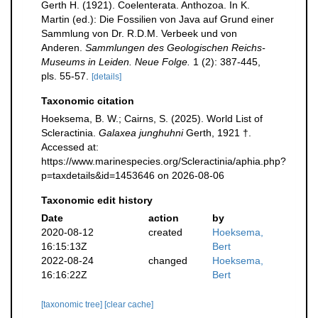
Gerth H. (1921). Coelenterata. Anthozoa. In K.
Martin (ed.): Die Fossilien von Java auf Grund einer
Sammlung von Dr. R.D.M. Verbeek und von
Anderen.
Sammlungen des Geologischen Reichs-
Museums in Leiden. Neue Folge.
1 (2): 387-445,
pls. 55-57.
[details]
Taxonomic citation
Hoeksema, B. W.; Cairns, S. (2025). World List of
Scleractinia.
Galaxea junghuhni
Gerth, 1921 †.
Accessed at:
https://www.marinespecies.org/Scleractinia/aphia.php?
p=taxdetails&id=1453646 on 2026-08-06
Taxonomic edit history
Date
action
by
2020-08-12
created
Hoeksema,
16:15:13Z
Bert
2022-08-24
changed
Hoeksema,
16:16:22Z
Bert
[taxonomic tree]
[clear cache]