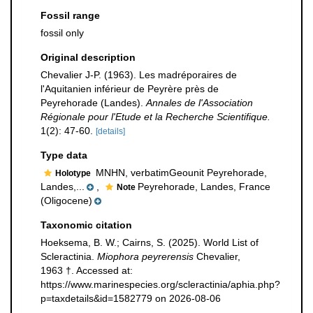
Fossil range
fossil only
Original description
Chevalier J-P. (1963). Les madréporaires de
l'Aquitanien inférieur de Peyrère près de
Peyrehorade (Landes).
Annales de l'Association
Régionale pour l'Etude et la Recherche Scientifique.
1(2): 47-60.
[details]
Type data
MNHN, verbatimGeounit Peyrehorade,
Holotype
Landes,...
,
Peyrehorade, Landes, France
Note
(Oligocene)
Taxonomic citation
Hoeksema, B. W.; Cairns, S. (2025). World List of
Scleractinia.
Miophora peyrerensis
Chevalier,
1963 †. Accessed at:
https://www.marinespecies.org/scleractinia/aphia.php?
p=taxdetails&id=1582779 on 2026-08-06