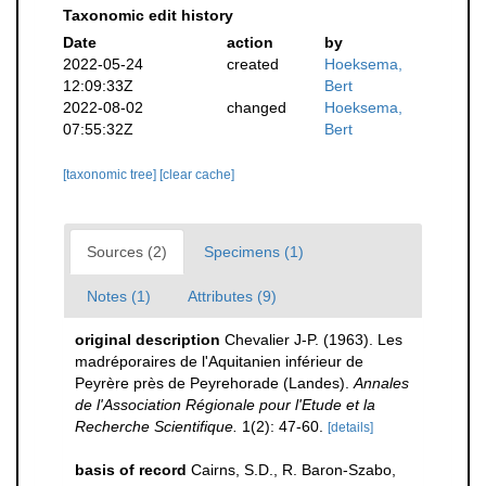
Taxonomic edit history
Date
action
by
2022-05-24
created
Hoeksema,
12:09:33Z
Bert
2022-08-02
changed
Hoeksema,
07:55:32Z
Bert
[taxonomic tree]
[clear cache]
Sources (2)
Specimens (1)
Notes (1)
Attributes (9)
original description
Chevalier J-P. (1963). Les
madréporaires de l'Aquitanien inférieur de
Peyrère près de Peyrehorade (Landes).
Annales
de l'Association Régionale pour l'Etude et la
Recherche Scientifique.
1(2): 47-60.
[details]
basis of record
Cairns, S.D., R. Baron-Szabo,