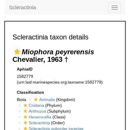
Scleractinia
Toggle
navigati
Scleractinia taxon details
Miophora peyrerensis
Chevalier, 1963 †
AphiaID
1582779
(urn:lsid:marinespecies.org:taxname:1582779)
Classification
Biota
Animalia
(Kingdom)
Cnidaria
(Phylum)
Anthozoa
(Subphylum)
Hexacorallia
(Class)
Scleractinia
(Order)
Scleractinia suborder
incertae