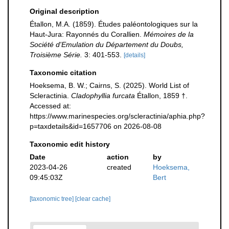
Original description
Étallon, M.A. (1859). Études paléontologiques sur la
Haut-Jura: Rayonnés du Corallien.
Mémoires de la
Société d'Emulation du Département du Doubs,
Troisième Série.
3: 401-553.
[details]
Taxonomic citation
Hoeksema, B. W.; Cairns, S. (2025). World List of
Scleractinia.
Cladophyllia furcata
Étallon, 1859 †.
Accessed at:
https://www.marinespecies.org/scleractinia/aphia.php?
p=taxdetails&id=1657706 on 2026-08-08
Taxonomic edit history
Date
action
by
2023-04-26
created
Hoeksema,
09:45:03Z
Bert
[taxonomic tree]
[clear cache]