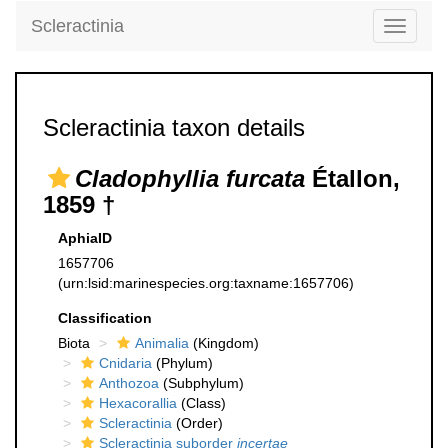
Scleractinia
Toggle
navigati
Scleractinia taxon details
Cladophyllia furcata
Étallon,
1859 †
AphiaID
1657706
(urn:lsid:marinespecies.org:taxname:1657706)
Classification
Biota
Animalia
(Kingdom)
Cnidaria
(Phylum)
Anthozoa
(Subphylum)
Hexacorallia
(Class)
Scleractinia
(Order)
Scleractinia suborder
incertae