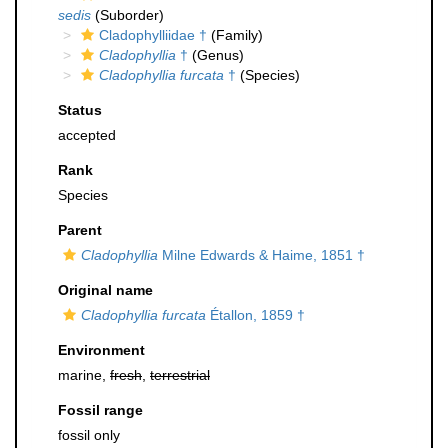
sedis
(Suborder)
Cladophylliidae †
(Family)
Cladophyllia
†
(Genus)
Cladophyllia furcata
†
(Species)
Status
accepted
Rank
Species
Parent
Cladophyllia
Milne Edwards & Haime, 1851 †
Original name
Cladophyllia furcata
Étallon, 1859 †
Environment
marine,
fresh
,
terrestrial
Fossil range
fossil only