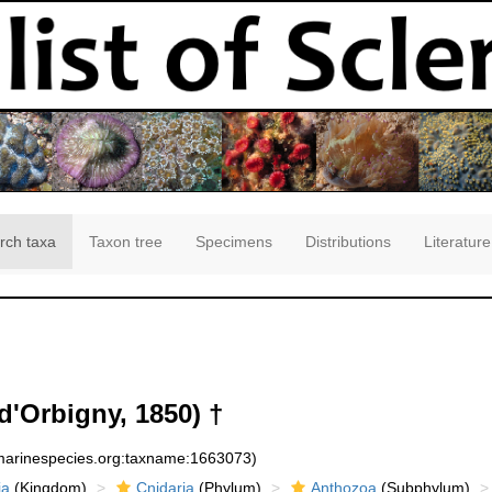
rch taxa
Taxon tree
Specimens
Distributions
Literature
d'Orbigny, 1850) †
:marinespecies.org:taxname:1663073)
ia
(Kingdom)
Cnidaria
(Phylum)
Anthozoa
(Subphylum)