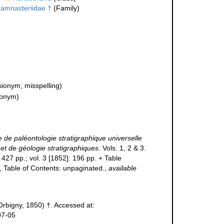
amnasteriidae †
(Family)
ionym, misspelling)
ionym)
de paléontologie stratigraphique universelle
et de géologie stratigraphiques
. Vols. 1, 2 & 3.
 427 pp.; vol. 3 [1852]: 196 pp. + Table
 Table of Contents: unpaginated.
,
available
Orbigny, 1850) †. Accessed at:
07-05