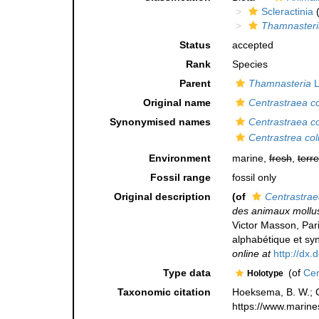
Scleractinia
(
Thamnasteri
Status
accepted
Rank
Species
Parent
Thamnasteria
L
Original name
Centrastraea co
Synonymised names
Centrastraea co
Centrastrea coll
Environment
marine,
fresh
,
terre
Fossil range
fossil only
Original description
(of
Centrastraea
des animaux mollus
Victor Masson, Pari
alphabétique et sy
online at
http://dx.
Type data
(of
Cen
Holotype
Taxonomic citation
Hoeksema, B. W.; Ca
https://www.marine