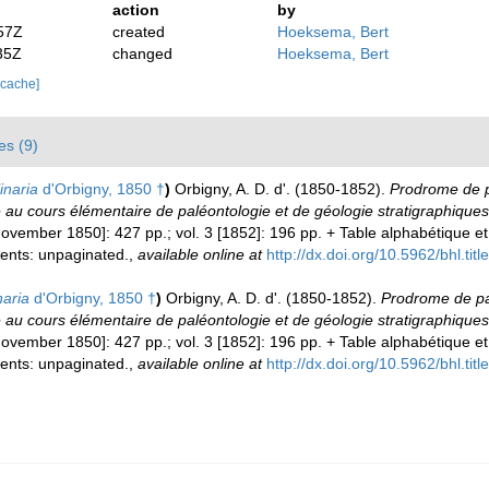
action
by
57Z
created
Hoeksema, Bert
35Z
changed
Hoeksema, Bert
 cache]
es (9)
inaria
d'Orbigny, 1850 †
)
Orbigny, A. D. d'. (1850-1852).
Prodrome de pa
 au cours élémentaire de paléontologie et de géologie stratigraphiques
 [November 1850]: 427 pp.; vol. 3 [1852]: 196 pp. + Table alphabétique
tents: unpaginated.
,
available online at
http://dx.doi.org/10.5962/bhl.tit
naria
d'Orbigny, 1850 †
)
Orbigny, A. D. d'. (1850-1852).
Prodrome de pal
 au cours élémentaire de paléontologie et de géologie stratigraphiques
 [November 1850]: 427 pp.; vol. 3 [1852]: 196 pp. + Table alphabétique
tents: unpaginated.
,
available online at
http://dx.doi.org/10.5962/bhl.tit