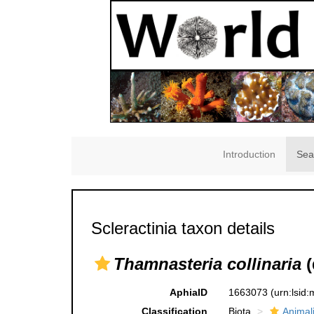
Introduction
Sea
Scleractinia taxon details
Thamnasteria collinaria
(
AphiaID
1663073
(urn:lsid
Classification
Biota
Animal