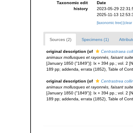
Taxonomic edit
Date
history
2023-05-29 22:31:
2025-11-13 12:53:
[taxonomic tree]
[clear
Sources (2)
Specimens (1)
Attribut
original description
(of
Centrastraea coll
animaux mollusques et rayonnés, faisant suite
[January 1850 ("1849")]: lx + 394 pp.; vol. 2
189 pp; addenda, errata (1852), Table of Con
original description
(of
Centrastrea colli
animaux mollusques et rayonnés, faisant suite
[January 1850 ("1849")]: lx + 394 pp.; vol. 2
189 pp; addenda, errata (1852), Table of Con