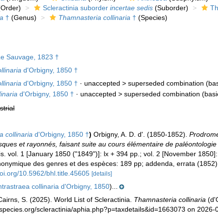
Order)
Scleractinia suborder
incertae sedis
(Suborder)
Th
a
†
(Genus)
Thamnasteria collinaria
†
(Species)
e Sauvage, 1823 †
llinaria
d'Orbigny, 1850 †
llinaria
d'Orbigny, 1850 †
· unaccepted >
superseded combination
(bas
inaria
d'Orbigny, 1850 †
· unaccepted >
superseded combination
(bas
strial
 collinaria
d'Orbigny, 1850 †
)
Orbigny, A. D. d'. (1850-1852).
Prodrome 
ques et rayonnés, faisant suite au cours élémentaire de paléontologie 
s. vol. 1 [January 1850 ("1849")]: lx + 394 pp.; vol. 2 [November 1850]:
nonymique des genres et des espèces: 189 pp; addenda, errata (1852),
doi.org/10.5962/bhl.title.45605
[details]
trastraea collinaria d'Orbigny, 1850
)...
irns, S. (2025). World List of Scleractinia.
Thamnasteria collinaria
(d'
species.org/scleractinia/aphia.php?p=taxdetails&id=1663073 on 2026-