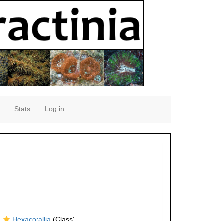
Stats
Log in
Hexacorallia
(Class)