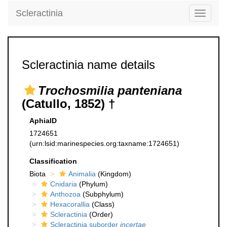
Scleractinia
Toggle
navigati
Scleractinia name details
Trochosmilia panteniana
(Catullo, 1852) †
AphiaID
1724651
(urn:lsid:marinespecies.org:taxname:1724651)
Classification
Biota
Animalia
(Kingdom)
Cnidaria
(Phylum)
Anthozoa
(Subphylum)
Hexacorallia
(Class)
Scleractinia
(Order)
Scleractinia suborder
incertae