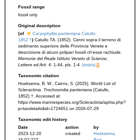
Fossil range
fossil only
Original description
(of
Caryophyllia panteniana
Catullo,
1852 †
)
Catullo TA. (1852). Cenni sopra il terreno di
sedimento superiore delle Provincie Venete e
descrizione di alcuni polipari fossili ch'esse rachiude.
Memorie del Reale Istituto Veneto di Scienze,
Lettere ed Arti.
4: 1-44, pls. 1-4.
[details]
Taxonomic citation
Hoeksema, B. W.; Cairns, S. (2025). World List of
Scleractinia.
Trochosmilia panteniana
(Catullo,
1852) †. Accessed at:
https://www.marinespecies.org/Scleractinia/aphia.php?
p=taxdetails&id=1724651 on 2026-07-29
Taxonomic edit history
Date
action
by
2023-12-20
created
Hoeksema,
15:02:22Z
Bert