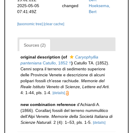
2025-05-05
changed
Hoeksema,
07:41:49Z
Bert
[taxonomic tree]
[clear cache]
Sources (2)
original description
(of
Caryophyllia
panteniana
Catullo, 1852 †
)
Catullo TA. (1852).
Cenni sopra il terreno di sedimento superiore
delle Provincie Venete e descrizione di alcuni
polipari fossili ch'esse rachiude.
Memorie del
Reale Istituto Veneto di Scienze, Lettere ed Arti.
4: 1-44, pls. 1-4.
[details]
new combination reference
d'Achiardi A.
(1866). Corallarj fossili del terreno nummulitico
dell'Alpi Venete.
Memorie della Società Italiana di
Scienze Naturali.
2 (4): 1–53, pls. 1-5.
[details]