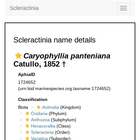
Scleractinia
Toggle
navigati
Scleractinia name details
Caryophyllia panteniana
Catullo, 1852 †
AphiaID
1724652
(urn:lsid:marinespecies.org:taxname:1724652)
Classification
Biota
Animalia
(Kingdom)
Cnidaria
(Phylum)
Anthozoa
(Subphylum)
Hexacorallia
(Class)
Scleractinia
(Order)
Vacatina
(Suborder)