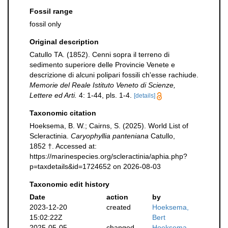
Fossil range
fossil only
Original description
Catullo TA. (1852). Cenni sopra il terreno di
sedimento superiore delle Provincie Venete e
descrizione di alcuni polipari fossili ch'esse rachiude.
Memorie del Reale Istituto Veneto di Scienze,
Lettere ed Arti.
4: 1-44, pls. 1-4.
[details]
Taxonomic citation
Hoeksema, B. W.; Cairns, S. (2025). World List of
Scleractinia.
Caryophyllia panteniana
Catullo,
1852 †. Accessed at:
https://marinespecies.org/scleractinia/aphia.php?
p=taxdetails&id=1724652 on 2026-08-03
Taxonomic edit history
Date
action
by
2023-12-20
created
Hoeksema,
15:02:22Z
Bert
2025-05-05
changed
Hoeksema,