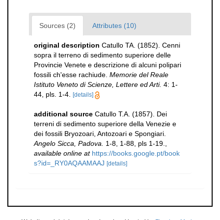
Sources (2)
Attributes (10)
original description
Catullo TA. (1852). Cenni
sopra il terreno di sedimento superiore delle
Provincie Venete e descrizione di alcuni polipari
fossili ch'esse rachiude.
Memorie del Reale
Istituto Veneto di Scienze, Lettere ed Arti.
4: 1-
44, pls. 1-4.
[details]
additional source
Catullo T.A. (1857). Dei
terreni di sedimento superiore della Venezie e
dei fossili Bryozoari, Antozoari e Spongiari.
Angelo Sicca, Padova.
1-8, 1-88, pls 1-19.
,
available online at
https://books.google.pt/book
s?id=_RY0AQAAMAAJ
[details]