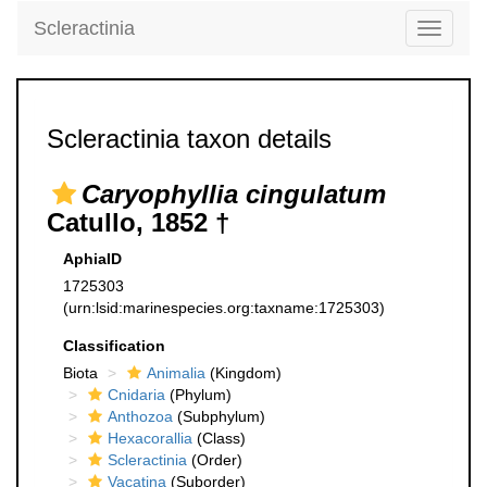
Scleractinia
Toggle
navigati
Scleractinia taxon details
Caryophyllia cingulatum
Catullo, 1852 †
AphiaID
1725303
(urn:lsid:marinespecies.org:taxname:1725303)
Classification
Biota
Animalia
(Kingdom)
Cnidaria
(Phylum)
Anthozoa
(Subphylum)
Hexacorallia
(Class)
Scleractinia
(Order)
Vacatina
(Suborder)