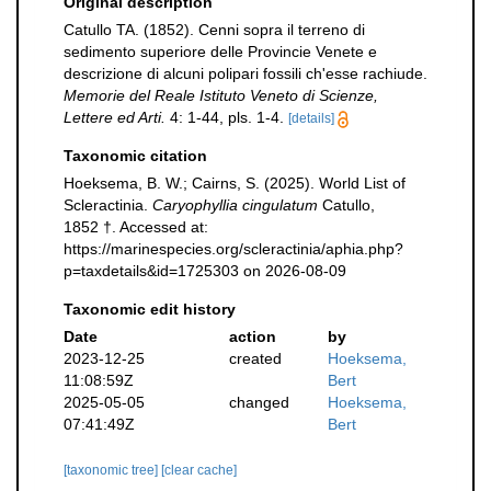
Original description
Catullo TA. (1852). Cenni sopra il terreno di
sedimento superiore delle Provincie Venete e
descrizione di alcuni polipari fossili ch'esse rachiude.
Memorie del Reale Istituto Veneto di Scienze,
Lettere ed Arti.
4: 1-44, pls. 1-4.
[details]
Taxonomic citation
Hoeksema, B. W.; Cairns, S. (2025). World List of
Scleractinia.
Caryophyllia cingulatum
Catullo,
1852 †. Accessed at:
https://marinespecies.org/scleractinia/aphia.php?
p=taxdetails&id=1725303 on 2026-08-09
Taxonomic edit history
Date
action
by
2023-12-25
created
Hoeksema,
11:08:59Z
Bert
2025-05-05
changed
Hoeksema,
07:41:49Z
Bert
[taxonomic tree]
[clear cache]