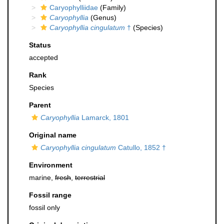
Caryophylliidae
(Family)
Caryophyllia
(Genus)
Caryophyllia cingulatum
†
(Species)
Status
accepted
Rank
Species
Parent
Caryophyllia
Lamarck, 1801
Original name
Caryophyllia cingulatum
Catullo, 1852 †
Environment
marine,
fresh
,
terrestrial
Fossil range
fossil only