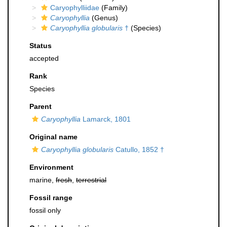
Caryophylliidae
(Family)
Caryophyllia
(Genus)
Caryophyllia globularis
†
(Species)
Status
accepted
Rank
Species
Parent
Caryophyllia
Lamarck, 1801
Original name
Caryophyllia globularis
Catullo, 1852 †
Environment
marine,
fresh
,
terrestrial
Fossil range
fossil only