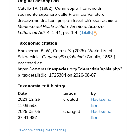
Original description
Catullo TA. (1852). Cenni sopra il terreno di
sedimento superiore delle Provincie Venete e
descrizione di alcuni polipari fossili ch'esse rachiude.
Memorie del Reale Istituto Veneto di Scienze,
Lettere ed Arti.
4: 1-44, pls. 1-4.
[details]
Taxonomic citation
Hoeksema, B. W.; Cairns, S. (2025). World List of
Scleractinia.
Caryophyllia globularis
Catullo, 1852 †.
Accessed at:
https://www.marinespecies.org/Scleractinia/aphia.php?
p=taxdetails&id=1725304 on 2026-08-07
Taxonomic edit history
Date
action
by
2023-12-25
created
Hoeksema,
11:08:59Z
Bert
2025-05-05
changed
Hoeksema,
07:41:49Z
Bert
[taxonomic tree]
[clear cache]