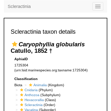
Scleractinia
Toggle
navigati
Scleractinia taxon details
Caryophyllia globularis
Catullo, 1852 †
AphiaID
1725304
(urn:lsid:marinespecies.org:taxname:1725304)
Classification
Biota
Animalia
(Kingdom)
Cnidaria
(Phylum)
Anthozoa
(Subphylum)
Hexacorallia
(Class)
Scleractinia
(Order)
Vacatina
(Suborder)