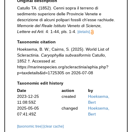
Original description
Catullo TA. (1852). Cenni sopra il terreno di
sedimento superiore delle Provincie Venete e
descrizione di alcuni polipari fossili ch'esse rachiude.
Memorie del Reale Istituto Veneto di Scienze,
Lettere ed Arti.
4: 1-44, pls. 1-4.
[details]
Taxonomic citation
Hoeksema, B. W.; Cairns, S. (2025). World List of
Scleractinia.
Caryophyllia subvasiformis
Catullo,
1852 †. Accessed at:
https://marinespecies.org/scleractinia/aphia.php?
p=taxdetails&id=1725305 on 2026-07-08
Taxonomic edit history
Date
action
by
2023-12-25
created
Hoeksema,
11:08:59Z
Bert
2025-05-05
changed
Hoeksema,
07:41:49Z
Bert
[taxonomic tree]
[clear cache]