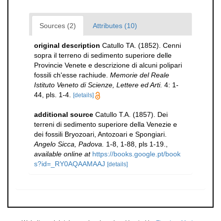
Sources (2)
Attributes (10)
original description
Catullo TA. (1852). Cenni
sopra il terreno di sedimento superiore delle
Provincie Venete e descrizione di alcuni polipari
fossili ch'esse rachiude.
Memorie del Reale
Istituto Veneto di Scienze, Lettere ed Arti.
4: 1-
44, pls. 1-4.
[details]
additional source
Catullo T.A. (1857). Dei
terreni di sedimento superiore della Venezie e
dei fossili Bryozoari, Antozoari e Spongiari.
Angelo Sicca, Padova.
1-8, 1-88, pls 1-19.
,
available online at
https://books.google.pt/book
s?id=_RY0AQAAMAAJ
[details]