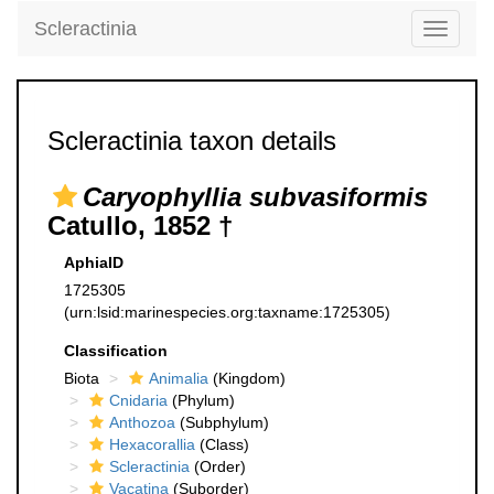
Scleractinia
Toggle
navigati
Scleractinia taxon details
Caryophyllia subvasiformis
Catullo, 1852 †
AphiaID
1725305
(urn:lsid:marinespecies.org:taxname:1725305)
Classification
Biota
Animalia
(Kingdom)
Cnidaria
(Phylum)
Anthozoa
(Subphylum)
Hexacorallia
(Class)
Scleractinia
(Order)
Vacatina
(Suborder)