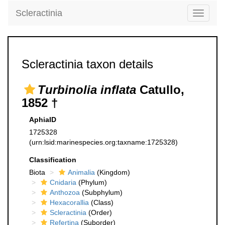
Scleractinia
Toggle
navigati
Scleractinia taxon details
Turbinolia inflata
Catullo,
1852 †
AphiaID
1725328
(urn:lsid:marinespecies.org:taxname:1725328)
Classification
Biota
Animalia
(Kingdom)
Cnidaria
(Phylum)
Anthozoa
(Subphylum)
Hexacorallia
(Class)
Scleractinia
(Order)
Refertina
(Suborder)