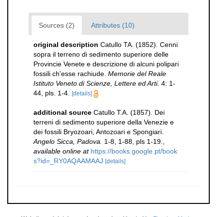
Sources (2)
Attributes (10)
original description
Catullo TA. (1852). Cenni
sopra il terreno di sedimento superiore delle
Provincie Venete e descrizione di alcuni polipari
fossili ch'esse rachiude.
Memorie del Reale
Istituto Veneto di Scienze, Lettere ed Arti.
4: 1-
44, pls. 1-4.
[details]
additional source
Catullo T.A. (1857). Dei
terreni di sedimento superiore della Venezie e
dei fossili Bryozoari, Antozoari e Spongiari.
Angelo Sicca, Padova.
1-8, 1-88, pls 1-19.
,
available online at
https://books.google.pt/book
s?id=_RY0AQAAMAAJ
[details]