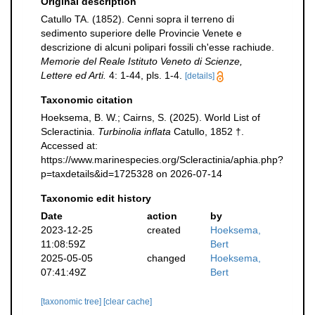
Original description
Catullo TA. (1852). Cenni sopra il terreno di
sedimento superiore delle Provincie Venete e
descrizione di alcuni polipari fossili ch'esse rachiude.
Memorie del Reale Istituto Veneto di Scienze,
Lettere ed Arti.
4: 1-44, pls. 1-4.
[details]
Taxonomic citation
Hoeksema, B. W.; Cairns, S. (2025). World List of
Scleractinia.
Turbinolia inflata
Catullo, 1852 †.
Accessed at:
https://www.marinespecies.org/Scleractinia/aphia.php?
p=taxdetails&id=1725328 on 2026-07-14
Taxonomic edit history
Date
action
by
2023-12-25
created
Hoeksema,
11:08:59Z
Bert
2025-05-05
changed
Hoeksema,
07:41:49Z
Bert
[taxonomic tree]
[clear cache]