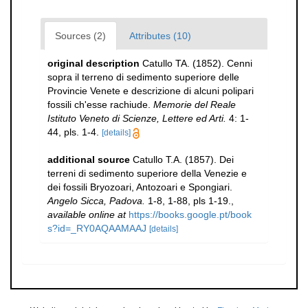
Sources (2)
Attributes (10)
original description
Catullo TA. (1852). Cenni
sopra il terreno di sedimento superiore delle
Provincie Venete e descrizione di alcuni polipari
fossili ch'esse rachiude.
Memorie del Reale
Istituto Veneto di Scienze, Lettere ed Arti.
4: 1-
44, pls. 1-4.
[details]
additional source
Catullo T.A. (1857). Dei
terreni di sedimento superiore della Venezie e
dei fossili Bryozoari, Antozoari e Spongiari.
Angelo Sicca, Padova.
1-8, 1-88, pls 1-19.
,
available online at
https://books.google.pt/book
s?id=_RY0AQAAMAAJ
[details]