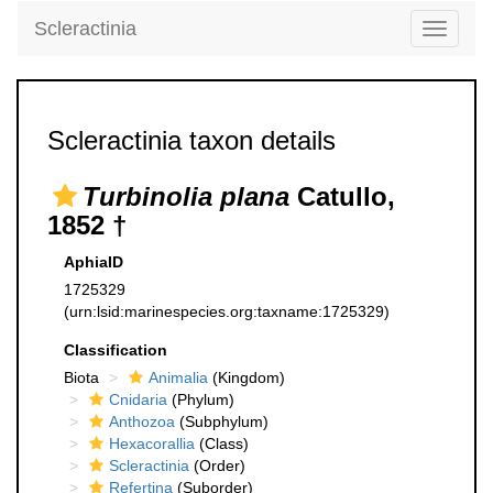
Scleractinia
Toggle
navigati
Scleractinia taxon details
Turbinolia plana
Catullo,
1852 †
AphiaID
1725329
(urn:lsid:marinespecies.org:taxname:1725329)
Classification
Biota
Animalia
(Kingdom)
Cnidaria
(Phylum)
Anthozoa
(Subphylum)
Hexacorallia
(Class)
Scleractinia
(Order)
Refertina
(Suborder)