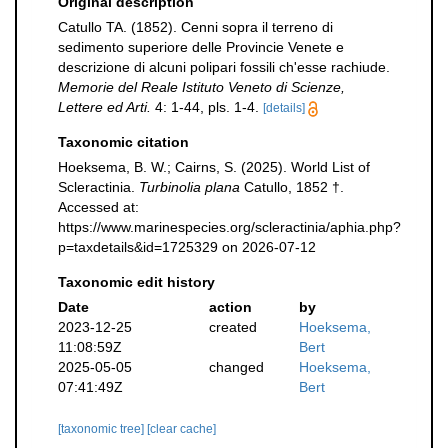
Original description
Catullo TA. (1852). Cenni sopra il terreno di
sedimento superiore delle Provincie Venete e
descrizione di alcuni polipari fossili ch'esse rachiude.
Memorie del Reale Istituto Veneto di Scienze,
Lettere ed Arti.
4: 1-44, pls. 1-4.
[details]
Taxonomic citation
Hoeksema, B. W.; Cairns, S. (2025). World List of
Scleractinia.
Turbinolia plana
Catullo, 1852 †.
Accessed at:
https://www.marinespecies.org/scleractinia/aphia.php?
p=taxdetails&id=1725329 on 2026-07-12
Taxonomic edit history
Date
action
by
2023-12-25
created
Hoeksema,
11:08:59Z
Bert
2025-05-05
changed
Hoeksema,
07:41:49Z
Bert
[taxonomic tree]
[clear cache]