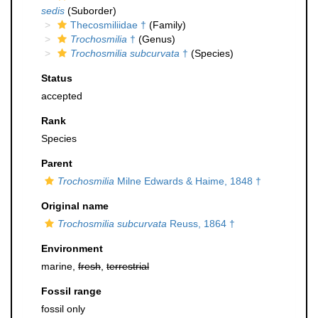
sedis
(Suborder)
Thecosmiliidae †
(Family)
Trochosmilia
†
(Genus)
Trochosmilia subcurvata
†
(Species)
Status
accepted
Rank
Species
Parent
Trochosmilia
Milne Edwards & Haime, 1848 †
Original name
Trochosmilia subcurvata
Reuss, 1864 †
Environment
marine,
fresh
,
terrestrial
Fossil range
fossil only