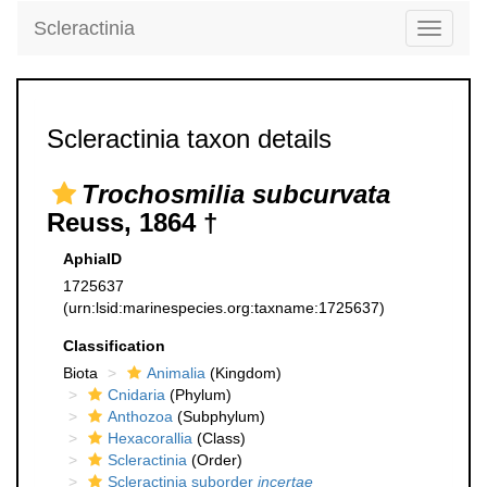
Scleractinia
Toggle
navigati
Scleractinia taxon details
Trochosmilia subcurvata
Reuss, 1864 †
AphiaID
1725637
(urn:lsid:marinespecies.org:taxname:1725637)
Classification
Biota
Animalia
(Kingdom)
Cnidaria
(Phylum)
Anthozoa
(Subphylum)
Hexacorallia
(Class)
Scleractinia
(Order)
Scleractinia suborder
incertae