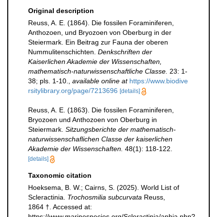
Original description
Reuss, A. E. (1864). Die fossilen Foraminiferen,
Anthozoen, und Bryozoen von Oberburg in der
Steiermark. Ein Beitrag zur Fauna der oberen
Nummulitenschichten.
Denkschriften der
Kaiserlichen Akademie der Wissenschaften,
mathematisch-naturwissenschaftliche Classe.
23: 1-
38; pls. 1-10.
,
available online at
https://www.biodive
rsitylibrary.org/page/7213696
[details]
Reuss, A. E. (1863). Die fossilen Foraminiferen,
Bryozoen und Anthozoen von Oberburg in
Steiermark.
Sitzungsberichte der mathematisch-
naturwissenschaflichen Classe der kaiserlichen
Akademie der Wissenschaften.
48(1): 118-122.
[details]
Taxonomic citation
Hoeksema, B. W.; Cairns, S. (2025). World List of
Scleractinia.
Trochosmilia subcurvata
Reuss,
1864 †. Accessed at:
https://www.marinespecies.org/Scleractinia/aphia.php?