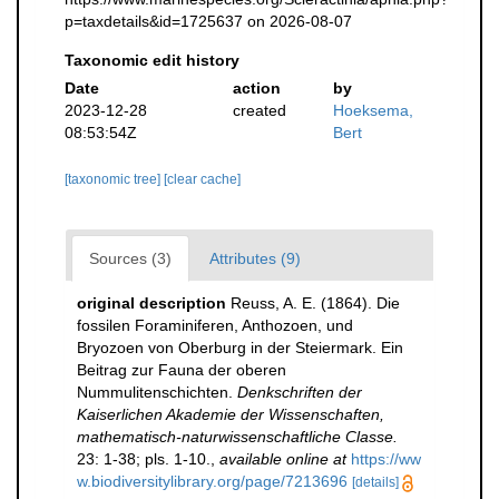
p=taxdetails&id=1725637 on 2026-08-07
Taxonomic edit history
Date
action
by
2023-12-28
created
Hoeksema,
08:53:54Z
Bert
[taxonomic tree]
[clear cache]
Sources (3)
Attributes (9)
original description
Reuss, A. E. (1864). Die
fossilen Foraminiferen, Anthozoen, und
Bryozoen von Oberburg in der Steiermark. Ein
Beitrag zur Fauna der oberen
Nummulitenschichten.
Denkschriften der
Kaiserlichen Akademie der Wissenschaften,
mathematisch-naturwissenschaftliche Classe.
23: 1-38; pls. 1-10.
,
available online at
https://ww
w.biodiversitylibrary.org/page/7213696
[details]