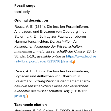
Fossil range
fossil only
Original description
Reuss, A. E. (1864). Die fossilen Foraminiferen,
Anthozoen, und Bryozoen von Oberburg in der
Steiermark. Ein Beitrag zur Fauna der oberen
Nummulitenschichten.
Denkschriften der
Kaiserlichen Akademie der Wissenschaften,
mathematisch-naturwissenschaftliche Classe.
23: 1-
38; pls. 1-10.
,
available online at
https://www.biodive
rsitylibrary.org/page/7213696
[details]
Reuss, A. E. (1863). Die fossilen Foraminiferen,
Bryozoen und Anthozoen von Oberburg in
Steiermark.
Sitzungsberichte der mathematisch-
naturwissenschaflichen Classe der kaiserlichen
Akademie der Wissenschaften.
48(1): 118-122.
[details]
Taxonomic citation
Hoeksema, B. W.; Cairns, S. (2025). World List of