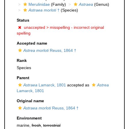
Merulinidae
(Family)
Astraea
(Genus)
Astraea morloti
†
(Species)
Status
unaccepted >
misspelling - incorrect original
spelling
Accepted name
Astrea morloti
Reuss, 1864 †
Rank
Species
Parent
Astraea
Lamarck, 1801
accepted as
Astrea
Lamarck, 1801
Original name
Astraea morloti
Reuss, 1864 †
Environment
marine,
fresh
,
terrestrial