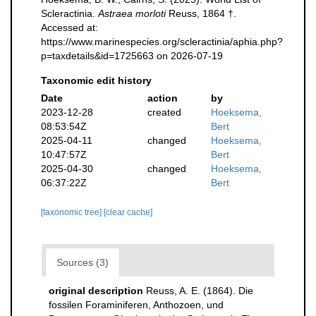
Scleractinia.
Astraea morloti
Reuss, 1864 †.
Accessed at:
https://www.marinespecies.org/scleractinia/aphia.php?
p=taxdetails&id=1725663 on 2026-07-19
Taxonomic edit history
Date
action
by
2023-12-28
created
Hoeksema,
08:53:54Z
Bert
2025-04-11
changed
Hoeksema,
10:47:57Z
Bert
2025-04-30
changed
Hoeksema,
06:37:22Z
Bert
[taxonomic tree]
[clear cache]
Sources (3)
original description
Reuss, A. E. (1864). Die
fossilen Foraminiferen, Anthozoen, und