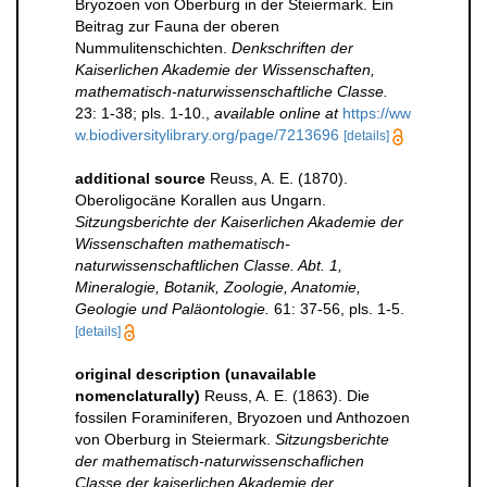
Bryozoen von Oberburg in der Steiermark. Ein
Beitrag zur Fauna der oberen
Nummulitenschichten.
Denkschriften der
Kaiserlichen Akademie der Wissenschaften,
mathematisch-naturwissenschaftliche Classe.
23: 1-38; pls. 1-10.
,
available online at
https://ww
w.biodiversitylibrary.org/page/7213696
[details]
additional source
Reuss, A. E. (1870).
Oberoligocäne Korallen aus Ungarn.
Sitzungsberichte der Kaiserlichen Akademie der
Wissenschaften mathematisch-
naturwissenschaftlichen Classe. Abt. 1,
Mineralogie, Botanik, Zoologie, Anatomie,
Geologie und Paläontologie.
61: 37-56, pls. 1-5.
[details]
original description (unavailable
nomenclaturally)
Reuss, A. E. (1863). Die
fossilen Foraminiferen, Bryozoen und Anthozoen
von Oberburg in Steiermark.
Sitzungsberichte
der mathematisch-naturwissenschaflichen
Classe der kaiserlichen Akademie der