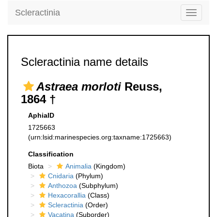
Scleractinia
Toggle
navigati
Scleractinia name details
Astraea morloti
Reuss,
1864 †
AphiaID
1725663
(urn:lsid:marinespecies.org:taxname:1725663)
Classification
Biota
Animalia
(Kingdom)
Cnidaria
(Phylum)
Anthozoa
(Subphylum)
Hexacorallia
(Class)
Scleractinia
(Order)
Vacatina
(Suborder)