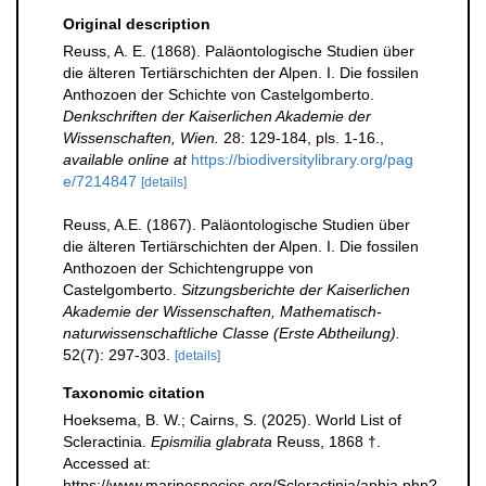
Original description
Reuss, A. E. (1868). Paläontologische Studien über
die älteren Tertiärschichten der Alpen. I. Die fossilen
Anthozoen der Schichte von Castelgomberto.
Denkschriften der Kaiserlichen Akademie der
Wissenschaften, Wien.
28: 129-184, pls. 1-16.
,
available online at
https://biodiversitylibrary.org/pag
e/7214847
[details]
Reuss, A.E. (1867). Paläontologische Studien über
die älteren Tertiärschichten der Alpen. I. Die fossilen
Anthozoen der Schichtengruppe von
Castelgomberto.
Sitzungsberichte der Kaiserlichen
Akademie der Wissenschaften, Mathematisch-
naturwissenschaftliche Classe (Erste Abtheilung).
52(7): 297-303.
[details]
Taxonomic citation
Hoeksema, B. W.; Cairns, S. (2025). World List of
Scleractinia.
Epismilia glabrata
Reuss, 1868 †.
Accessed at:
https://www.marinespecies.org/Scleractinia/aphia.php?