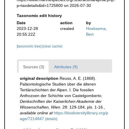
p=taxdetails&id=1725800 on 2026-07-30
Taxonomic edit history
Date
action
by
2023-12-28
created
Hoeksema,
20:55:22Z
Bert
[taxonomic tree]
[clear cache]
Sources (3)
Attributes (9)
original description
Reuss, A. E. (1868).
Paläontologische Studien über die älteren
Tertiärschichten der Alpen. I. Die fossilen
Anthozoen der Schichte von Castelgomberto.
Denkschriften der Kaiserlichen Akademie der
Wissenschaften, Wien.
28: 129-184, pls. 1-16.
,
available online at
https://biodiversitylibrary.org/p
age/7214847
[details]