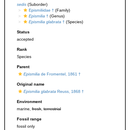
sedis
(Suborder)
Epismiliidae †
(Family)
Epismilia
†
(Genus)
Epismilia glabrata
†
(Species)
Status
accepted
Rank
Species
Parent
Epismilia
de Fromentel, 1861 †
Original name
Epismilia glabrata
Reuss, 1868 †
Environment
marine,
fresh
,
terrestrial
Fossil range
fossil only