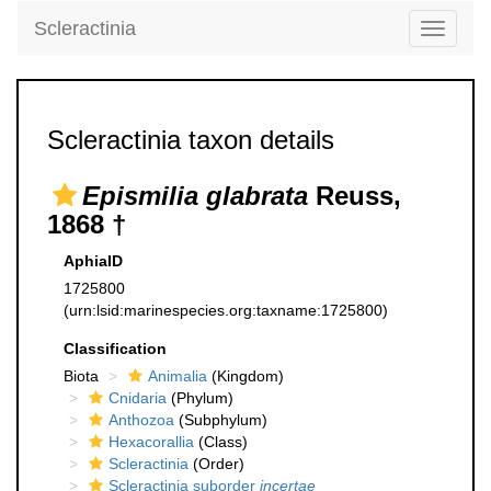
Scleractinia
Toggle
navigati
Scleractinia taxon details
Epismilia glabrata
Reuss,
1868 †
AphiaID
1725800
(urn:lsid:marinespecies.org:taxname:1725800)
Classification
Biota
Animalia
(Kingdom)
Cnidaria
(Phylum)
Anthozoa
(Subphylum)
Hexacorallia
(Class)
Scleractinia
(Order)
Scleractinia suborder
incertae